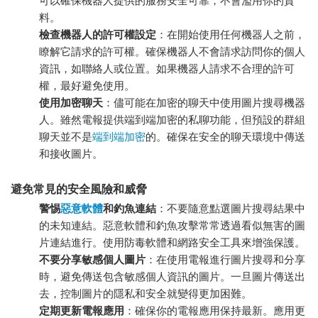
可以確保機器人提供的服務安全可靠，不會濫用你的資
料。
檢查機器人的許可權設定
：在開始使用任何機器人之前，
瞭解它請求的許可權。確保機器人不會請求訪問你的個人
資訊，如聯絡人或位置。如果機器人請求不合理的許可
權，最好避免使用。
使用加密聊天
：儘可能在加密的聊天中使用圖片搜尋機器
人。雖然電報提供端到端加密的私聊功能，但預設的群組
聊天並不是
端到端加密
的。確保在安全的聊天環境中傳送
和接收圖片。
避免常見的安全風險和威脅
警惕
惡意軟體
和釣魚連結
：不要隨意點選圖片搜尋結果中
的未知連結。惡意軟體和釣魚攻擊常常透過看似無害的圖
片連結進行。使用防毒軟體和網路安全工具來增強保護。
不要分享敏感個人圖片
：在使用電報進行圖片搜尋和分享
時，避免傳送包含敏感個人資訊的圖片。一旦圖片傳送出
去，控制圖片的隱私和安全就變得更加困難。
定期更新電報應用
：確保你的電報應用保持最新。應用更