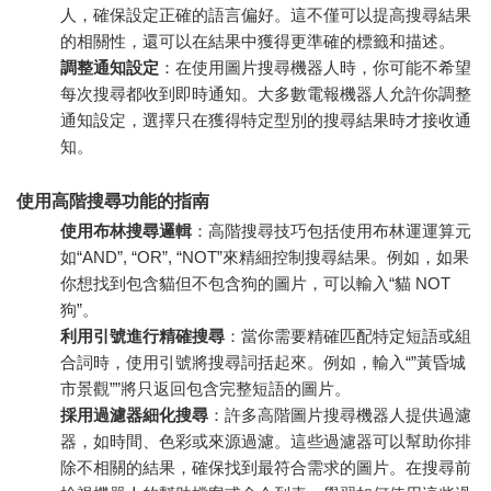
人，確保設定正確的語言偏好。這不僅可以提高搜尋結果
的相關性，還可以在結果中獲得更準確的標籤和描述。
調整通知設定
：在使用圖片搜尋機器人時，你可能不希望
每次搜尋都收到即時通知。大多數電報機器人允許你調整
通知設定，選擇只在獲得特定型別的搜尋結果時才接收通
知。
使用高階搜尋功能的指南
使用布林搜尋邏輯
：高階搜尋技巧包括使用布林運運算元
如“AND”, “OR”, “NOT”來精細控制搜尋結果。例如，如果
你想找到包含貓但不包含狗的圖片，可以輸入“貓 NOT
狗”。
利用引號進行精確搜尋
：當你需要精確匹配特定短語或組
合詞時，使用引號將搜尋詞括起來。例如，輸入“”黃昏城
市景觀””將只返回包含完整短語的圖片。
採用過濾器細化搜尋
：許多高階圖片搜尋機器人提供過濾
器，如時間、色彩或來源過濾。這些過濾器可以幫助你排
除不相關的結果，確保找到最符合需求的圖片。在搜尋前