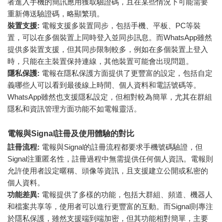
者進入手機的簡訊應用獲取驗證碼，且在某些情況下可能需要
重新傳送驗證碼，略顯繁瑣。
裝置支援:
電報支援多裝置同步，包括手機、平板、PC等裝
置，可以在多個裝置上同時登入並同步訊息。而WhatsApp雖然
提供多裝置支援，但其同步限制較多，例如在多個裝置上登入
時，只能在主裝置保持連線，其他裝置可能會出現問題。
隱私保護:
電報在隱私保護方面提供了更豐富的設定，包括自定
義哪些人可以看到最後線上時間、個人資料和電話號碼等。
WhatsApp雖然也支援隱私設定，但相對較為簡單，尤其在群組
隱私和資訊管理方面功能不如電報靈活。
電報與Signal註冊及使用體驗的對比
註冊流程:
電報與Signal的註冊流程都要求手機號碼驗證，但
Signal注重匿名性，註冊過程中無需提供任何個人資訊。電報則
允許使用者設定暱稱、頭像等資訊，且支援建立公開或私密的
個人資料。
功能差異:
電報提供了多樣的功能，包括大群組、頻道、機器人
和檔案共享等，使用者可以進行更豐富的互動。而Signal則專注
於隱私保護，雖然支援端到端加密，但其功能相對簡單，主要