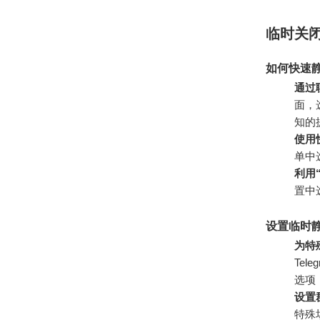
临时关闭
如何快速
通过
面，
知的
使用
单中
利用
置中
设置临时
为特
Te
选项
设置
特殊