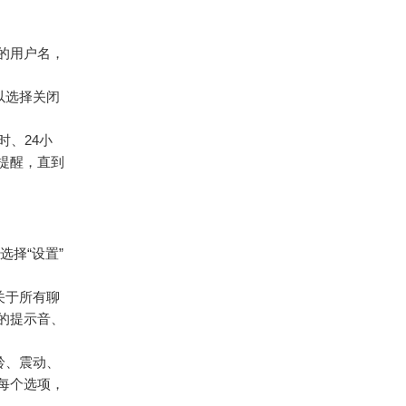
角的用户名，
以选择关闭
时、24小
提醒，直到
择“设置”
关于所有聊
的提示音、
铃、震动、
每个选项，