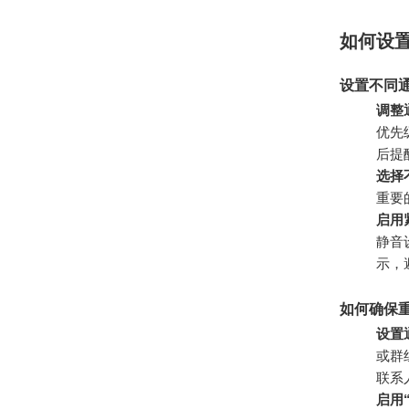
如何设置
设置不同
调整
优先
后提
选择
重要
启用
静音
示，
如何确保
设置
或群
联系
启用