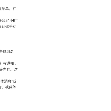
置菜单。在
音24小时”
直到你手动
点击群组名
。
所有通知”。
等内容。这
体消息”或
片、视频等