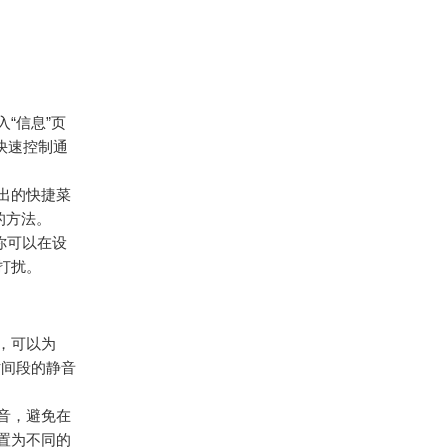
“信息”页
快速控制通
出的快捷菜
的方法。
。你可以在设
打扰。
，可以为
时间段的静音
音，避免在
置为不同的