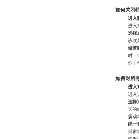
如何关闭
进入
进入
选择
该联
设置
时，
你手
如何对所
进入T
进入
选择
天的
震动
统一
弹窗
确保