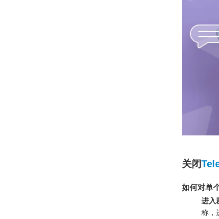
关闭
Te
如何对单
进入
称，