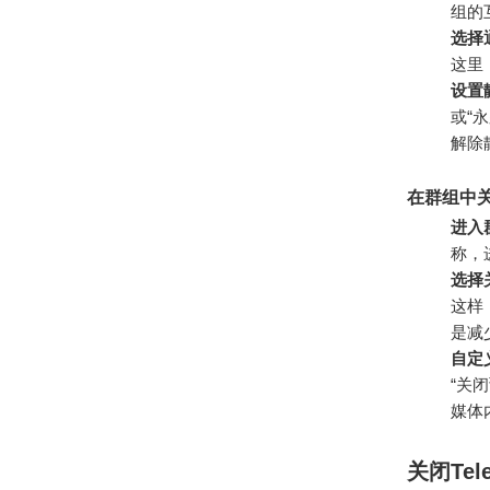
组的
选择
这里
设置
或“
解除
在群组中
进入
称，
选择
这样
是减
自定
“关
媒体
关闭Te