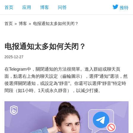
首页
应用
博客
问答
推特
首页
»
博客
»
电报通知太多如何关闭？
电报通知太多如何关闭？
2025-12-27
在Telegram中，關閉通知的方法很簡單。進入群組或聊天頁
面，點選右上角的聊天設定（齒輪圖示），選擇“通知”選項，然
後選擇關閉通知，或設定為“靜音”。你還可以選擇“靜音”特定時
間段（如1小時、1天或永久靜音），以減少打擾。