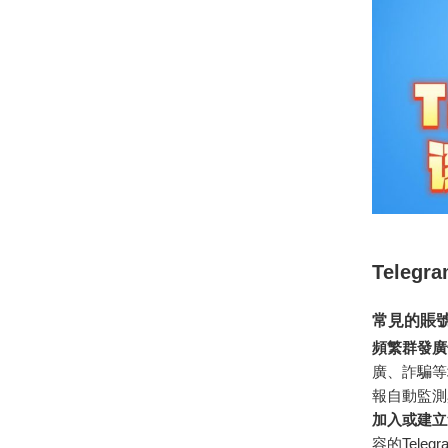
Tele
常見的賬
頻繁群發廣
廣、詐騙等
報自動監測
加入或建立
容的Tele