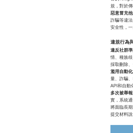
規，對於傳
惡意冒充他
詐騙等違法
安全性，一
違規行為與T
違反社群準
情、種族歧
採取刪除、
濫用自動化
量、詐騙、搶
API和自
多次被舉報
實，系統通
將面臨長期
提交材料說