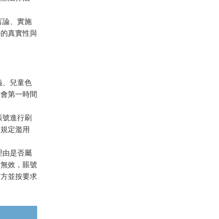
出言論、實施
份的真實性與
。
主義、兒童色
臺會第一時間
賬號進行刷
確規定濫用
報理由是否屬
訴無效，賬號
官方並按要求