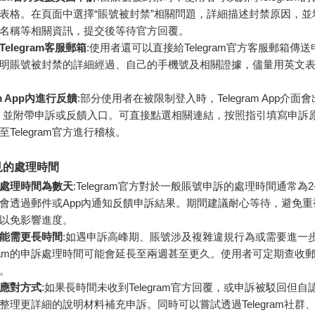
表格。在頁面中選擇“賬號被封禁”相關問題，詳細描述封禁原因，並
名稱等相關資訊，提交後等待官方回覆。
elegram客服郵箱
:使用者還可以直接給Telegram官方客服郵箱傳
明賬號被封禁的詳細經過、自己的手機號及相關證據，儘量用英文
am App內進行反饋
:部分使用者在被限制登入時，Telegram App介面
，並附帶申訴或反饋入口。可直接點選相關連結，按照指引填寫申訴
Telegram官方進行稽核。
見的處理時間
處理時間為數天
:Telegram官方對於一般賬號申訴的處理時間通常為2
會透過郵件或App內通知反饋申訴結果。期間建議耐心等待，避免重
以免影響進度。
能需更長時間
:如遇申訴高峰期、賬號涉及複雜違規行為或需要進一
egram的申訴處理時間可能會延長至兩週甚至更久。使用者可定期查收
。
應對方式
:如果長時間未收到Telegram官方回覆，或申訴被駁回但
整理更詳細的說明材料補充申訴。同時可以嘗試透過Telegram社群、Re