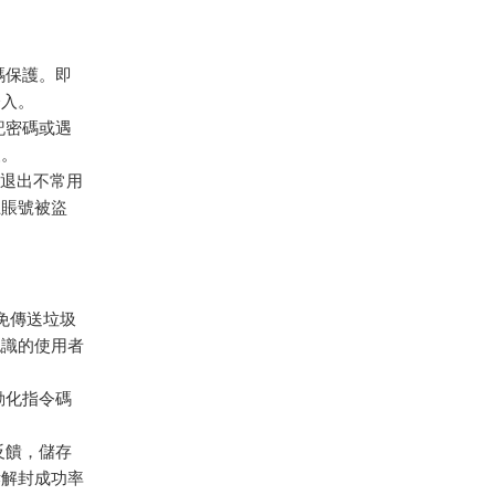
碼保護。即
登入。
忘記密碼或遇
級。
定期退出不常用
止賬號被盜
避免傳送垃圾
認識的使用者
自動化指令碼
反饋，儲存
訴解封成功率