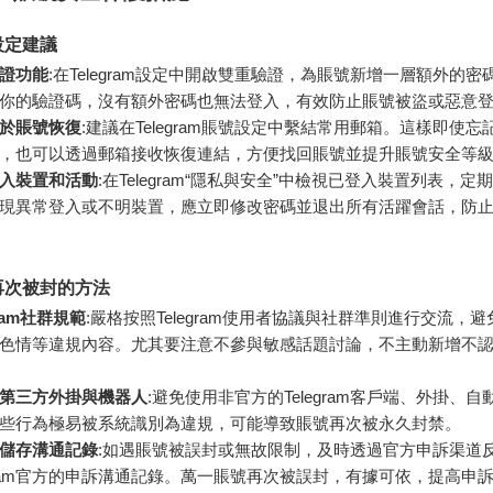
設定建議
證功能
:在Telegram設定中開啟雙重驗證，為賬號新增一層額外的密
你的驗證碼，沒有額外密碼也無法登入，有效防止賬號被盜或惡意
於賬號恢復
:建議在Telegram賬號設定中繫結常用郵箱。這樣即使
，也可以透過郵箱接收恢復連結，方便找回賬號並提升賬號安全等
入裝置和活動
:在Telegram“隱私與安全”中檢視已登入裝置列表，
現異常登入或不明裝置，應立即修改密碼並退出所有活躍會話，防
再次被封的方法
gram社群規範
:嚴格按照Telegram使用者協議與社群準則進行交流，
色情等違規內容。尤其要注意不參與敏感話題討論，不主動新增不
第三方外掛與機器人
:避免使用非官方的Telegram客戶端、外掛、
些行為極易被系統識別為違規，可能導致賬號再次被永久封禁。
儲存溝通記錄
:如遇賬號被誤封或無故限制，及時透過官方申訴渠道
egram官方的申訴溝通記錄。萬一賬號再次被誤封，有據可依，提高申