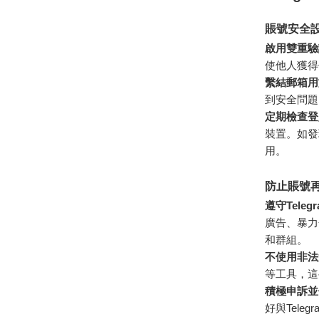
賬號安全
啟用雙重驗
使他人獲得
繫結郵箱用
到安全問題
定期檢查登
裝置。如發
用。
防止賬號
遵守Tele
廣告、暴力
和群組。
不使用非法
等工具，這
積極申訴並
好與Tel