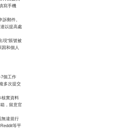
填寫手機
送申訴郵件。
表達以提高處
會出現“賬號被
原因和個人
-7個工作
複多次提交
步核實資料
郵箱，留意官
自認無違規行
ddit等平