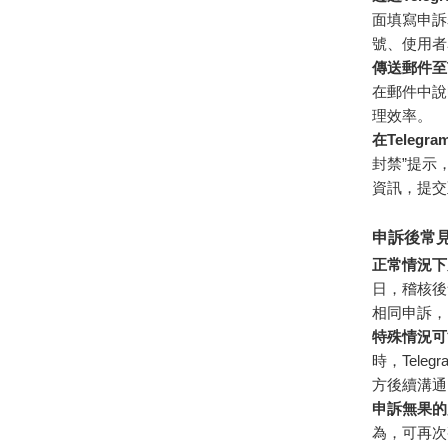
面填寫申訴
號、使用者
傳送郵件至T
在郵件中說
理效率。
在Telegr
封禁”提示
資訊，提交至
申訴後常
正常情況下
日，稽核後
相同申訴，
特殊情況可
時，Tel
方後續溝通
申訴無果的
為，可再次