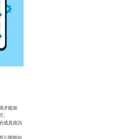
碼才能加
可。
的成員資訊
而公開群組