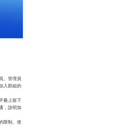
員。管理員
加入群組的
平臺上留下
通，說明加
的限制。使