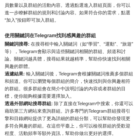
員數量以及群組的活動內容。透過點選進入群組頁面，你可以
進一步瞭解群組的規則和討論內容。如果符合你的需求，點選
“加入”按鈕即可加入群組。
使用關鍵詞在Telegram找到感興趣的群組
關鍵詞搜尋:
在搜尋框中輸入關鍵詞（如“學習”、“運動”、“旅遊”
等），Telegram會顯示與這些關鍵詞相關的群組、頻道和討
論。關鍵詞越具體，搜尋結果就越精準，幫助你快速找到相關
興趣的群體。
過濾結果:
輸入關鍵詞後，Telegram會根據關鍵詞推薦多個群組
和頻道。你可以瀏覽每個群組的簡介，快速找到與你興趣相符
的群組。很多群組會在簡介中說明討論的內容或者群組的目
標，使你能夠根據需要選擇加入。
透過外部網站搜尋群組:
除了直接在Telegram中搜索，你還可以
藉助第三方網站來查詢群組。許多專門的Telegram群組搜尋引
擎和目錄網站提供了更為詳細的群組分類，可以幫助你發現更
多符合興趣的群組。在這些平臺上，你可以檢視群組的受歡迎
程度、活動頻率等額外資訊，幫助你做出更好的選擇。