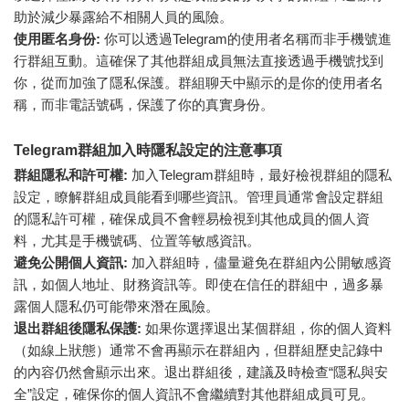
助於減少暴露給不相關人員的風險。
使用匿名身份:
你可以透過Telegram的使用者名稱而非手機號進
行群組互動。這確保了其他群組成員無法直接透過手機號找到
你，從而加強了隱私保護。群組聊天中顯示的是你的使用者名
稱，而非電話號碼，保護了你的真實身份。
Telegram群組加入時隱私設定的注意事項
群組隱私和許可權:
加入Telegram群組時，最好檢視群組的隱私
設定，瞭解群組成員能看到哪些資訊。管理員通常會設定群組
的隱私許可權，確保成員不會輕易檢視到其他成員的個人資
料，尤其是手機號碼、位置等敏感資訊。
避免公開個人資訊:
加入群組時，儘量避免在群組內公開敏感資
訊，如個人地址、財務資訊等。即使在信任的群組中，過多暴
露個人隱私仍可能帶來潛在風險。
退出群組後隱私保護:
如果你選擇退出某個群組，你的個人資料
（如線上狀態）通常不會再顯示在群組內，但群組歷史記錄中
的內容仍然會顯示出來。退出群組後，建議及時檢查“隱私與安
全”設定，確保你的個人資訊不會繼續對其他群組成員可見。