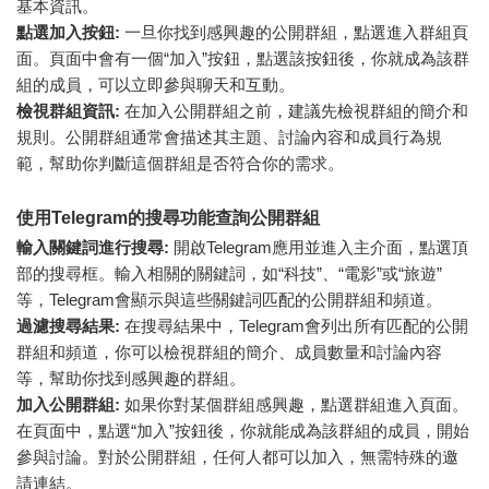
基本資訊。
點選加入按鈕:
一旦你找到感興趣的公開群組，點選進入群組頁
面。頁面中會有一個“加入”按鈕，點選該按鈕後，你就成為該群
組的成員，可以立即參與聊天和互動。
檢視群組資訊:
在加入公開群組之前，建議先檢視群組的簡介和
規則。公開群組通常會描述其主題、討論內容和成員行為規
範，幫助你判斷這個群組是否符合你的需求。
使用Telegram的搜尋功能查詢公開群組
輸入關鍵詞進行搜尋:
開啟Telegram應用並進入主介面，點選頂
部的搜尋框。輸入相關的關鍵詞，如“科技”、“電影”或“旅遊”
等，Telegram會顯示與這些關鍵詞匹配的公開群組和頻道。
過濾搜尋結果:
在搜尋結果中，Telegram會列出所有匹配的公開
群組和頻道，你可以檢視群組的簡介、成員數量和討論內容
等，幫助你找到感興趣的群組。
加入公開群組:
如果你對某個群組感興趣，點選群組進入頁面。
在頁面中，點選“加入”按鈕後，你就能成為該群組的成員，開始
參與討論。對於公開群組，任何人都可以加入，無需特殊的邀
請連結。