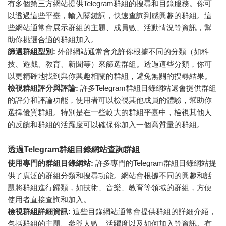
有多個第三方網站提供Telegram群組的搜尋和目錄服務。你可
以透過這些平臺，輸入關鍵詞，快速查詢到感興趣的群組。這
些網站通常會展示群組的主題、成員數、活動情況等資訊，幫
助你挑選合適的群組加入。
篩選群組型別:
外部網站通常會允許你根據不同的分類（如科
技、遊戲、教育、新聞等）來篩選群組。透過這些分類，你可
以更精確地找到與你興趣相關的群組，避免無關的搜尋結果。
檢視群組評分與評論:
許多Telegram群組目錄網站還會提供群組
的評分和評論功能，使用者可以檢視其他成員的體驗，幫助你
選擇優質群組。特別是在一些較大的群組平臺中，檢視其他人
的反饋和群組的活躍度可以確保你加入一個高質量的群組。
透過Telegram群組目錄網站查詢群組
使用專門的群組目錄網站:
許多專門的Telegram群組目錄網站提
供了廣泛的群組分類和搜尋功能。網站會根據不同的興趣和話
題將群組進行歸類，如技術、音樂、教育等領域的群組，方便
使用者直接查詢和加入。
檢視群組詳細資訊:
這些目錄網站通常會提供群組的詳細介紹，
包括群組的主題、參與人數、活躍度以及如何加入等資訊。有