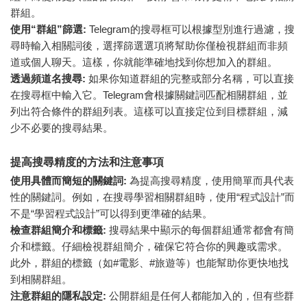
群組。
使用“群組”篩選:
Telegram的搜尋框可以根據型別進行過濾，搜
尋時輸入相關詞後，選擇篩選選項將幫助你僅檢視群組而非頻
道或個人聊天。這樣，你就能準確地找到你想加入的群組。
透過頻道名搜尋:
如果你知道群組的完整或部分名稱，可以直接
在搜尋框中輸入它。Telegram會根據關鍵詞匹配相關群組，並
列出符合條件的群組列表。這樣可以直接定位到目標群組，減
少不必要的搜尋結果。
提高搜尋精度的方法和注意事項
使用具體而簡短的關鍵詞:
為提高搜尋精度，使用簡單而具代表
性的關鍵詞。例如，在搜尋學習相關群組時，使用“程式設計”而
不是“學習程式設計”可以得到更準確的結果。
檢查群組簡介和標籤:
搜尋結果中顯示的每個群組通常都會有簡
介和標籤。仔細檢視群組簡介，確保它符合你的興趣或需求。
此外，群組的標籤（如#電影、#旅遊等）也能幫助你更快地找
到相關群組。
注意群組的隱私設定:
公開群組是任何人都能加入的，但有些群