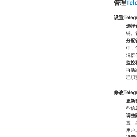
管理
Tel
设置Tele
选择
键。
分配
中，
辑群
监控
再活
理职
修改Tele
更新
些信
调整
置，
用户