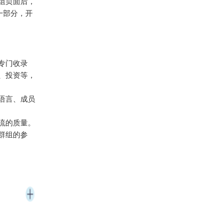
组页面后，
一部分，开
专门收录
乐、投资等，
语言、成员
流的质量。
群组的参