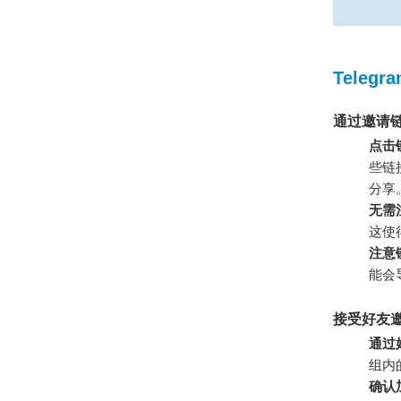
Teleg
通过邀请链
点击
些链
分享
无需
这使
注意
能会
接受好友邀
通过
组内
确认