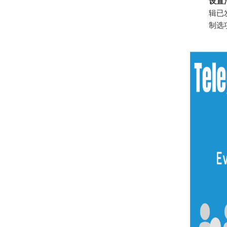
设置
辑已
制选