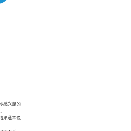
入你感兴趣的
组。
些结果通常包