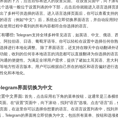
界面的下方，点击后你将进入的设置页面。 在设置页面中，向下滚动
这个选项一般位于设置列表的中下部，点击后你就能进入语言选择页
出了多种可供选择的语言。进入语言选择页面后，你可以查看支持
的语言（例如“中文”）后，系统会立即切换界面语言，并自动应用到
在使用过程中看到的所有内容都符合你选择的语言。
言有哪些
:
Telegram支持全球多种常见语言，如英语、中文、俄语、
、阿拉伯语、日语、葡萄牙语等。你可以轻松在设置中选择任何你
选择进行本地化调整。 除了界面语言，还支持在聊天中自动翻译外
功能，收到的任何非本地语言的消息都可以直接翻译为你选择的语
沟通的便捷性。为满足全球用户需求，提供了诸如土耳其语、意大
等地方性语言版本。用户可以根据自己所在的地区和语言偏好进行
性化和本地化。
elegram界面切换为中文
设置中文界面
:
首先，点击应用右下角的菜单按钮，这通常是三条横
”页面。在“设置”页面中，向下滚动，找到“语言”选项。点击“语言”后
页面，在这里你可以选择你想要的语言。在语言设置列表中，找到并
后，Telegram的界面将立即切换为中文，包括所有菜单、按钮和选项