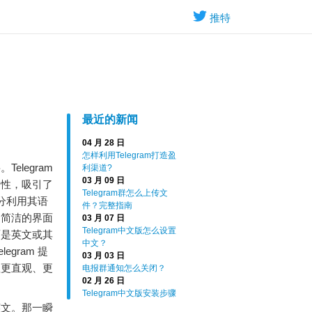
推特
最近的新闻
04 月 28 日
怎样利用Telegram打造盈
legram
利渠道?
03 月 09 日
全性，吸引了
Telegram群怎么上传文
充分利用其语
件？完整指南
它简洁的界面
03 月 07 日
Telegram中文版怎么设置
面是英文或其
中文？
gram 提
03 月 03 日
程更直观、更
电报群通知怎么关闭？
02 月 26 日
Telegram中文版安装步骤
英文。那一瞬