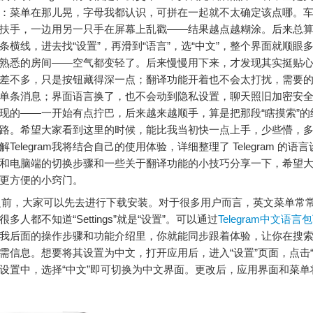
：菜单在那儿晃，字母我都认识，可拼在一起就不太确定该点哪。
扶手，一边用另一只手在屏幕上乱戳——结果越点越糊涂。后来总
条横线，进去找“设置”，再滑到“语言”，选“中文”，整个界面就顺眼
熟悉的房间——空气都变轻了。后来慢慢用下来，才发现其实挺贴
差不多，只是按钮藏得深一点；翻译功能开着也不会太打扰，需要
单条消息；界面语言换了，也不会动到隐私设置，聊天照旧加密安
现的——一开始有点拧巴，后来越来越顺手，算是把那段“瞎摸索”的
路。希望大家看到这里的时候，能比我当初快一点上手，少些懵，
Telegram我将结合自己的使用体验，详细整理了 Telegram 的语
和电脑端的切换步骤和一些关于翻译功能的小技巧分享一下，希望
更方便的小窍门。
之前，大家可以先去进行下载安装。对于很多用户而言，英文菜单常
多人都不知道“Settings”就是“设置”。可以通过
Telegram中文语言
我后面的操作步骤和功能介绍里，你就能同步跟着体验，让你在搜
需信息。想要将其设置为中文，打开应用后，进入“设置”页面，点击“
设置中，选择“中文”即可切换为中文界面。更改后，应用界面和菜单