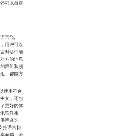
你还可以自定
语言”选
等，用户可以
语言对话中能
将对方的消息
言的群组和频
群组，都能方
可以使用符合
、中文，还包
供了更好的体
通讯软件相
提供翻译选
然支持语言切
是桌面端，语