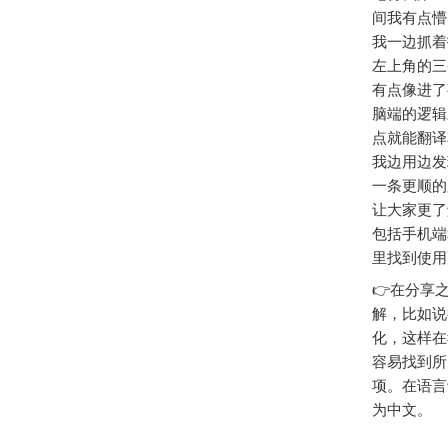
间我有点懵
我一边抓着
左上角的三
有点像进了
脑端的逻辑
点就能翻译
我边用边发
一条更顺的
让大家更了解
包括手机端
里找到使用
👉在分享
解，比如说很
化，这样在
容易找到所
项。在语言
为中文。