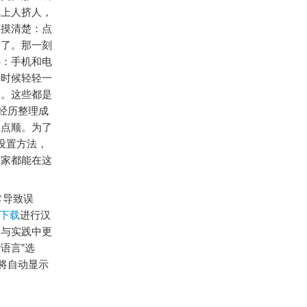
车上人挤人，
算摸清楚：点
多了。那一刻
心：手机和电
的时候轻轻一
全。这些都是
经历整理成
多点顺。为了
言设置方法，
大家都能在这
常导致误
包下载
进行汉
索与实践中更
语言”选
将自动显示