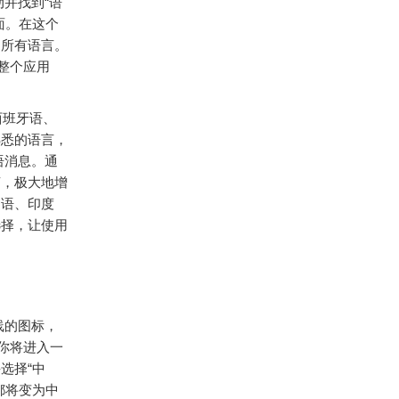
并找到“语
面。在这个
的所有语言。
整个应用
西班牙语、
熟悉的语言，
语消息。通
言，极大地增
利语、印度
选择，让使用
线的图标，
，你将进入一
选择“中
都将变为中