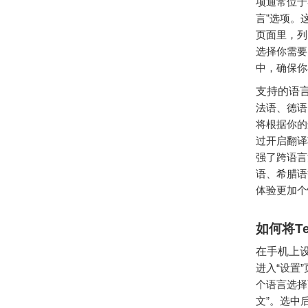
项通常位于
言”选项。
页面里，列
选择你需要
中，确保你
支持的语
法语、德语
将根据你的
过开启翻译
强了跨语言
语、希腊语
体验更加个
如何将T
在手机上
进入“设置
个语言选择
文”。选中