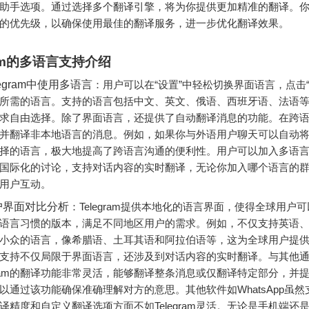
助手选项。通过选择多个翻译引擎，将为你提供更加精准的翻译。
的优先级，以确保使用最佳的翻译服务，进一步优化翻译效果。
ram的多语言支持介绍
egram中使用多语言
：用户可以在“设置”中轻松切换界面语言，点击“
所需的语言。支持的语言包括中文、英文、俄语、西班牙语、法语
求自由选择。除了界面语言，还提供了自动翻译消息的功能。在跨
并翻译非本地语言的消息。例如，如果你与外语用户聊天可以自动
择的语言，极大地提高了跨语言沟通的便利性。用户可以加入多语
国际化的讨论，支持对话内容的实时翻译，无论你加入哪个语言的
用户互动。
户界面对比分析
：Telegram提供本地化的语言界面，使得全球用户
语言习惯的版本，满足不同地区用户的需求。例如，不仅支持英语
小众的语言，像希腊语、土耳其语和阿拉伯语等，这为全球用户提
支持不仅局限于界面语言，还涉及到对话内容的实时翻译。与其他
egram的翻译功能非常灵活，能够翻译整条消息或仅翻译特定部分，并
以通过该功能确保准确理解对方的意思。其他软件如WhatsApp虽
译精度和自定义翻译选项方面不如Telegram灵活。无论是手机端还