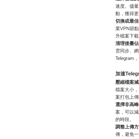
速度。儘量
動，獲得更
切換或最佳化
業VPN節
升檔案下載
清理後臺佔
雲同步、網
Teleg
加速Tel
壓縮檔案減
檔案大小，
案打包上傳
選擇非高峰
案，可以減
的時段。
調整上傳方
傳，避免一