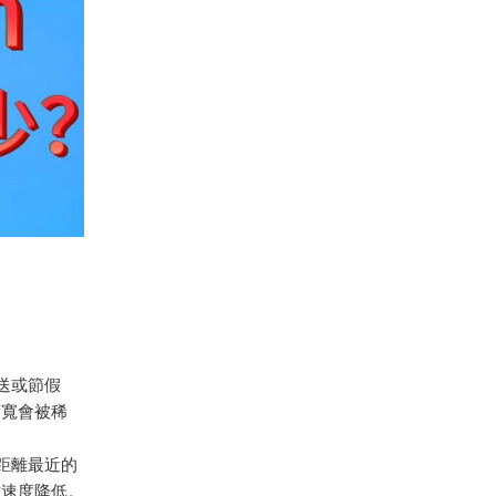
送或節假
頻寬會被稀
置距離最近的
致速度降低。