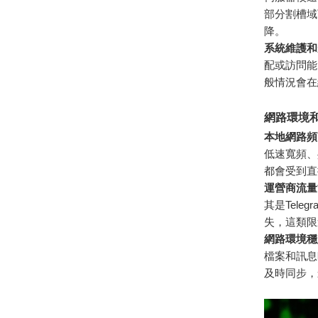
部分割槽域
降。
系統維護和
配或訪問能
般情況會在
網路環境
本地網路頻
低速寬頻、
都會受到直
運營商流量
其是Tel
失，這類限
網路環境穩
檔案和訊息
及時同步，