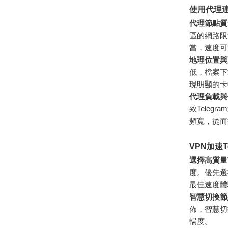
使用代理連
代理節點質
區的網路限
當，速度可
地理位置與
低，檔案下
現明顯的卡
代理負載與
致Tele
頻寬，從而
VPN加速T
選擇高質量
度。優先選
最佳速度體
智慧切換節
佈，智慧切
暢度。