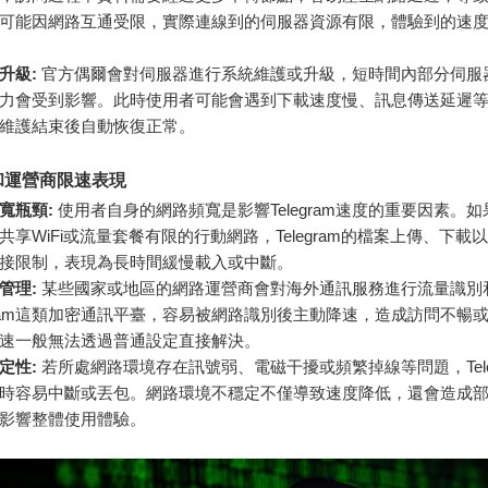
可能因網路互通受限，實際連線到的伺服器資源有限，體驗到的速
升級:
官方偶爾會對伺服器進行系統維護或升級，短時間內部分伺服
力會受到影響。此時使用者可能會遇到下載速度慢、訊息傳送延遲
維護結束後自動恢復正常。
和運營商限速表現
寬瓶頸:
使用者自身的網路頻寬是影響Telegram速度的重要因素。
共享WiFi或流量套餐有限的行動網路，Telegram的檔案上傳、下載
接限制，表現為長時間緩慢載入或中斷。
管理:
某些國家或地區的網路運營商會對海外通訊服務進行流量識別
egram這類加密通訊平臺，容易被網路識別後主動降速，造成訪問不暢
速一般無法透過普通設定直接解決。
定性:
若所處網路環境存在訊號弱、電磁干擾或頻繁掉線等問題，Tele
時容易中斷或丟包。網路環境不穩定不僅導致速度降低，還會造成
影響整體使用體驗。