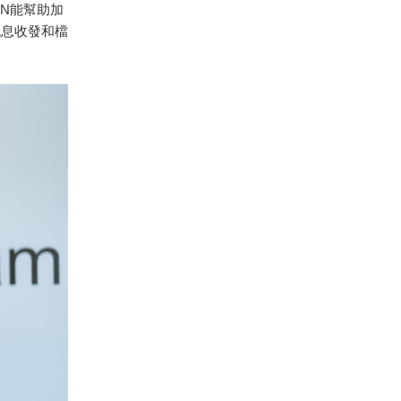
N能幫助加
訊息收發和檔