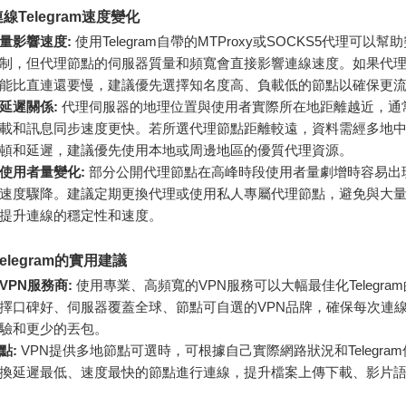
線Telegram速度變化
量影響速度:
使用Telegram自帶的MTProxy或SOCKS5代理可以
制，但代理節點的伺服器質量和頻寬會直接影響連線速度。如果代
能比直連還要慢，建議優先選擇知名度高、負載低的節點以確保更
延遲關係:
代理伺服器的地理位置與使用者實際所在地距離越近，通
載和訊息同步速度更快。若所選代理節點距離較遠，資料需經多地
頓和延遲，建議優先使用本地或周邊地區的優質代理資源。
使用者量變化:
部分公開代理節點在高峰時段使用者量劇增時容易出
gram速度驟降。建議定期更換代理或使用私人專屬代理節點，避免與大
提升連線的穩定性和速度。
elegram的實用建議
VPN服務商:
使用專業、高頻寬的VPN服務可以大幅最佳化Telegra
擇口碑好、伺服器覆蓋全球、節點可自選的VPN品牌，確保每次連
驗和更少的丟包。
點:
VPN提供多地節點可選時，可根據自己實際網路狀況和Telegra
換延遲最低、速度最快的節點進行連線，提升檔案上傳下載、影片