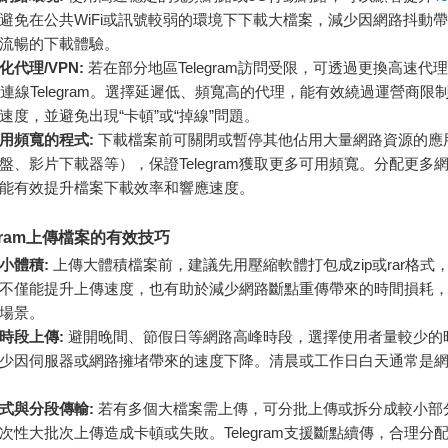
避免在公共WiFi或訊號較弱的環境下下載大檔案，減少因網路抖動
流暢的下載體驗。
代理/VPN:
若在部分地區Telegram訪問受限，可透過更換高速代
點連線Telegram。選擇延遲低、頻寬高的代理，能有效繞過運營商限
速度，並避免出現“卡頓”或“掉線”問題。
用頻寬的程式:
下載檔案前可關閉或暫停其他佔用大量網路資源的應
盤、影片下載器等），保證Telegram獲取更多可用頻寬。分配更多
ram，能有效提升檔案下載效率和響應速度。
egram上傳檔案的有效技巧
小體積:
上傳大體積檔案前，建議先用壓縮軟體打包成zip或rar格式
不僅能提升上傳速度，也有助於減少網路斷點重傳帶來的時間損耗
場景。
時段上傳:
避開晚間、節假日等網路高峰時段，選擇使用者量較少的
少因伺服器或網路擁堵帶來的速度下降。清晨或工作日白天通常是
式與分段傳輸:
若有多個大檔案需上傳，可分批上傳或拆分成較小部
次性大批次上傳造成卡頓或失敗。Telegram支援斷點續傳，合理分