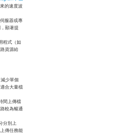
帶來的速度波
理伺服器或專
制，顯著提
用程式（如
網路資源給
，減少單個
，適合大量檔
時間上傳檔
網路較為暢通
分分別上
配上傳任務能