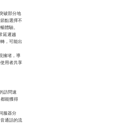
幫助突破部分地
理節點選擇不
流暢體驗。
常延遲越
中轉，可能出
現擁堵，導
量使用者共享
m的訪問速
線都能獲得
m伺服器分
語音通話的流