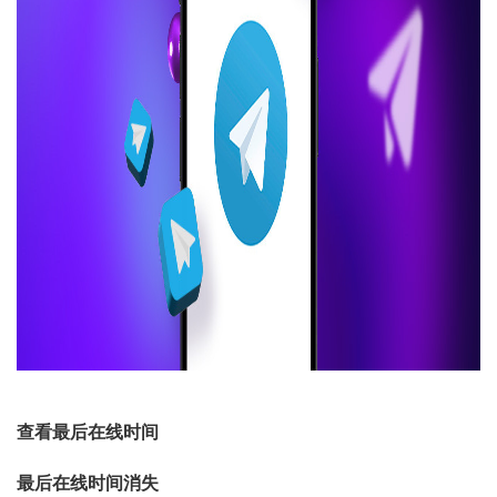
查看最后在线时间
最后在线时间消失