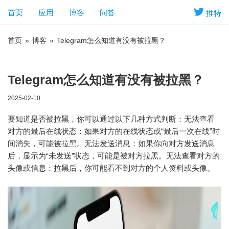
首页
应用
博客
问答
推特
首页
»
博客
»
Telegram怎么知道有没有被拉黑？
Telegram怎么知道有没有被拉黑？
2025-02-10
要知道是否被拉黑，你可以通过以下几种方式判断：无法查看
对方的最后在线状态：如果对方的在线状态或“最后一次在线”时
间消失，可能被拉黑。无法发送消息：如果你向对方发送消息
后，显示为“未发送”状态，可能是被对方拉黑。无法查看对方的
头像或信息：拉黑后，你可能看不到对方的个人资料或头像。