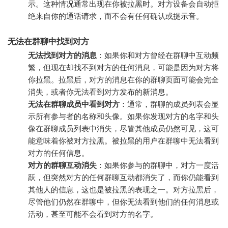
示。这种情况通常出现在你被拉黑时。对方设备会自动拒
绝来自你的通话请求，而不会有任何确认或提示音。
无法在群聊中找到对方
无法找到对方的消息
：如果你和对方曾经在群聊中互动频
繁，但现在却找不到对方的任何消息，可能是因为对方将
你拉黑。拉黑后，对方的消息在你的群聊页面可能会完全
消失，或者你无法看到对方发布的新消息。
无法在群聊成员中看到对方
：通常，群聊的成员列表会显
示所有参与者的名称和头像。如果你发现对方的名字和头
像在群聊成员列表中消失，尽管其他成员仍然可见，这可
能意味着你被对方拉黑。被拉黑的用户在群聊中无法看到
对方的任何信息。
对方的群聊互动消失
：如果你参与的群聊中，对方一度活
跃，但突然对方的任何群聊互动都消失了，而你仍能看到
其他人的信息，这也是被拉黑的表现之一。对方拉黑后，
尽管他们仍然在群聊中，但你无法看到他们的任何消息或
活动，甚至可能不会看到对方的名字。