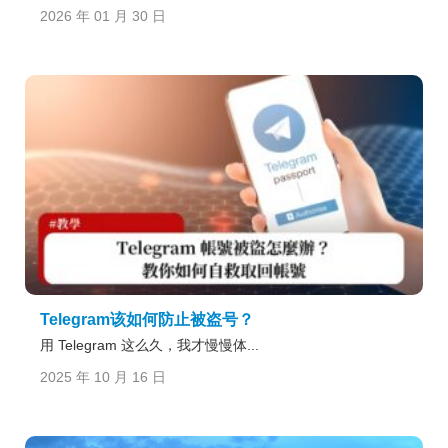
2026 年 01 月 30 日
Telegram该如何防止被盗号？
用 Telegram 这么久，我才慢慢体...
2025 年 10 月 16 日