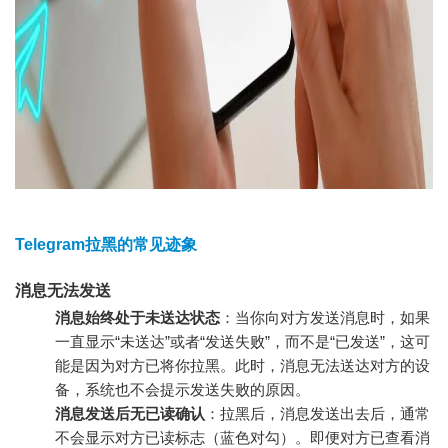
Telegram拉黑的常见迹象
消息无法发送
消息始终处于未送达状态
：当你向对方发送消息时，如果
一直显示“未送达”或者“发送失败”，而不是“已发送”，这可
能是因为对方已将你拉黑。此时，消息无法送达对方的设
备，系统也不会提示发送失败的原因。
消息发送后无已读确认
：拉黑后，消息发送出去后，通常
不会显示对方已读标志（蓝色对勾）。即便对方已查看消