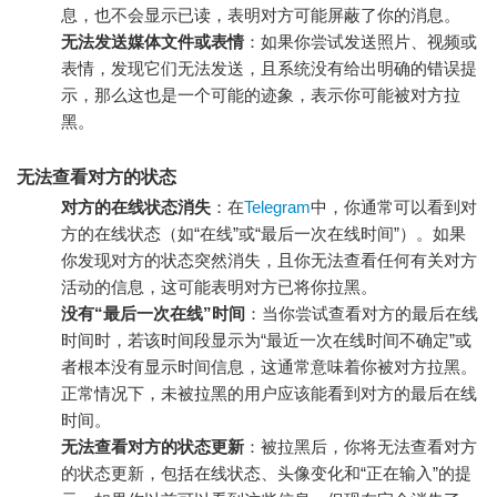
息，也不会显示已读，表明对方可能屏蔽了你的消息。
无法发送媒体文件或表情
：如果你尝试发送照片、视频或
表情，发现它们无法发送，且系统没有给出明确的错误提
示，那么这也是一个可能的迹象，表示你可能被对方拉
黑。
无法查看对方的状态
对方的在线状态消失
：在
Telegram
中，你通常可以看到对
方的在线状态（如“在线”或“最后一次在线时间”）。如果
你发现对方的状态突然消失，且你无法查看任何有关对方
活动的信息，这可能表明对方已将你拉黑。
没有“最后一次在线”时间
：当你尝试查看对方的最后在线
时间时，若该时间段显示为“最近一次在线时间不确定”或
者根本没有显示时间信息，这通常意味着你被对方拉黑。
正常情况下，未被拉黑的用户应该能看到对方的最后在线
时间。
无法查看对方的状态更新
：被拉黑后，你将无法查看对方
的状态更新，包括在线状态、头像变化和“正在输入”的提