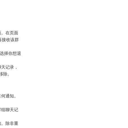
面。在页面
再接收该群
表，选择你想退
聊天记录，
移除。
送任何通知。
群组聊天记
知。除非重