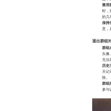
禁用
时，
的几
保持
意，
退出群组
群组
头像
无法
历史
天记
除。
群组
参与