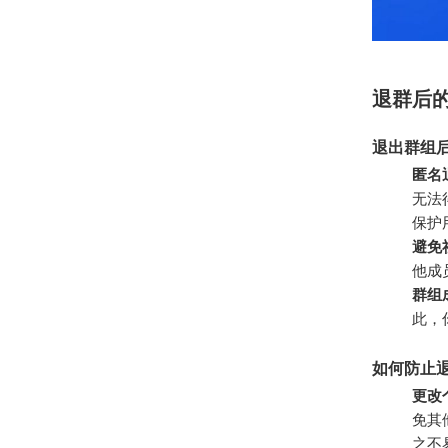
退群后
退出群组
匿名
无法
保护
避免
他成
群组
此，
如何防止
更改
免其
之不