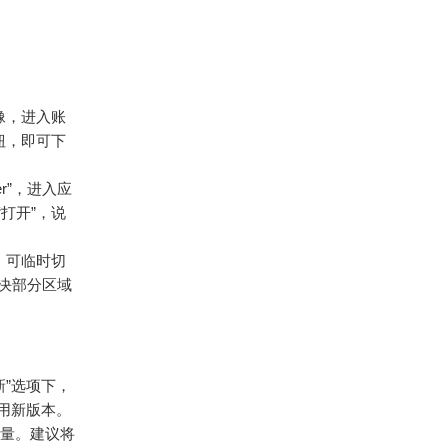
像，进入账
按钮，即可下
ger”，进入应
打开”，说
新，可临时切
决部分区域
新”选项下，
用新版本。
电量。建议将