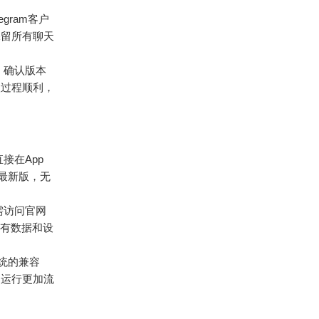
gram客户
保留所有聊天
，确认版本
级过程顺利，
直接在App
装最新版，无
需访问官网
所有数据和设
统的兼容
m运行更加流