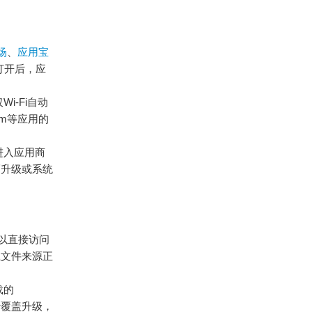
场
、
应用宝
其打开后，应
i-Fi自动
am等应用的
进入应用商
幅升级或系统
以直接访问
载文件来源正
载的
行覆盖升级，