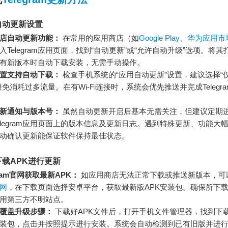
自动更新设置
店自动更新功能：
在常用的应用商店（如
Google Play
、
华为应用市
入Telegram应用页面，找到“自动更新”或“允许自动升级”选项。将
有新版本时自动下载安装，无需手动操作。
置支持自动下载：
检查手机系统的“应用自动更新”设置，建议选择“仅W
免消耗过多流量。在有Wi-Fi连接时，系统会优先推送并完成Telegr
新通知与版本号：
虽然自动更新开启后基本无需关注，但建议定期
elegram应用页面上的版本信息及更新日志。遇到特殊更新、功能大
动确认更新能保证软件保持最佳状态。
载APK进行更新
gram官网获取最新APK：
如应用商店无法正常下载或推送新版本，可
官网
，在下载页面选择安卓平台，获取最新版APK安装包。确保所下
用第三方不明站点。
覆盖升级步骤：
下载好APK文件后，打开手机文件管理器，找到下
ram安装包，点击并按照提示进行安装。系统会自动检测到已有旧版并进