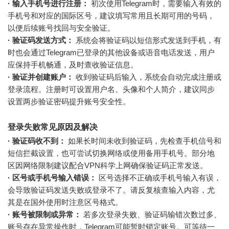
· 输入手机号进行注册：
初次使用Telegram时，需要输入有效的
手机号和对应的国际区号，建议填写常用且长期可用的号码，
以便后续账号找回与安全验证。
· 验证码发送方式：
系统会将验证码以短信形式发送到手机，有
时也会通过Telegram已登录的其他设备或语音电话发送，用户
应保持手机畅通，及时查收验证信息。
· 验证并创建账户：
收到验证码后输入，系统会自动完成注册或
登录流程。注册时可设置用户名、头像和个人简介，建议同步
设置两步验证密码提升账号安全性。
登录失败常见原因及解决
· 验证码收不到：
如果长时间未收到验证码，先检查手机信号和
短信拦截设置，也可尝试切换网络或使用备用手机号。部分地
区因网络限制建议配合VPN科学上网确保验证码正常发送。
· 区号或手机号输入错误：
区号选择不正确或手机号输入有误，
会导致验证码发送失败或登录不了。请反复核查输入内容，尤
其是在国外使用时注意区号格式。
· 账号被限制或异常：
若多次登录失败、验证码输错次数过多、
账号存在异常操作时，Telegram可能暂时锁定账号。可等待一