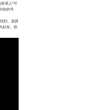
联系人”可
到你的号
户找到。选择
为好友。权