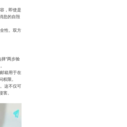
容，即使是
置消息的自毁
全性。双方
选择“两步验
级。
邮箱用于在
问权限。
。这不仅可
侵害。