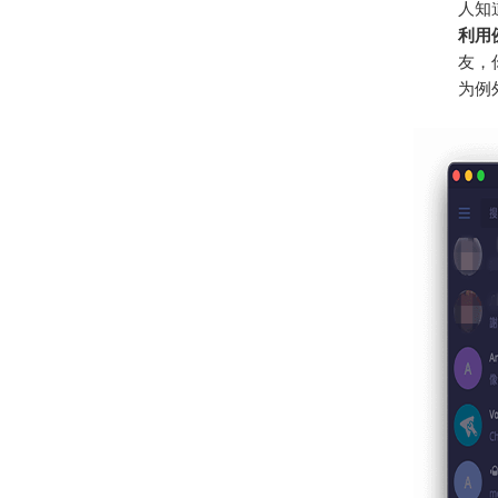
人知
利用
友，
为例