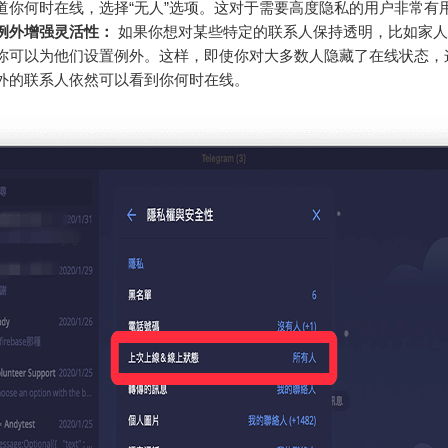
道你何时在线，选择“无人”选项。这对于需要高度隐私的用户非常有
例外增强灵活性：
如果你想对某些特定的联系人保持透明，比如家人
你可以为他们设置例外。这样，即使你对大多数人隐藏了在线状态，
外的联系人依然可以看到你何时在线。