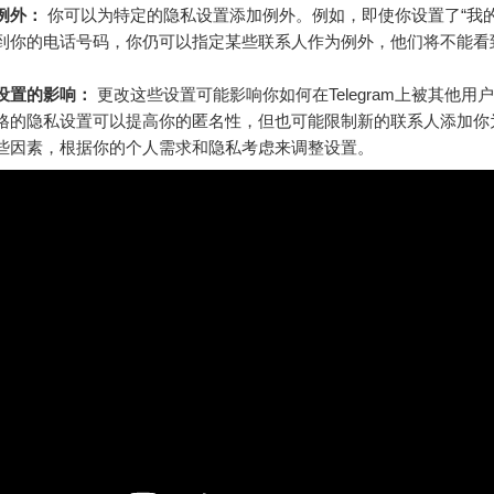
例外：
你可以为特定的隐私设置添加例外。例如，即使你设置了“我的
到你的电话号码，你仍可以指定某些联系人作为例外，他们将不能看
设置的影响：
更改这些设置可能影响你如何在Telegram上被其他用
格的隐私设置可以提高你的匿名性，但也可能限制新的联系人添加你
些因素，根据你的个人需求和隐私考虑来调整设置。