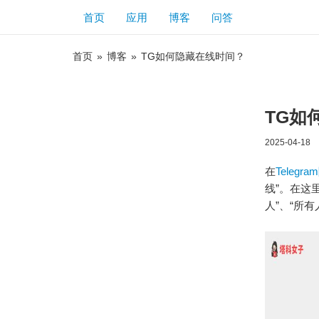
首页
应用
博客
问答
首页
»
博客
»
TG如何隐藏在线时间？
TG如
2025-04-18
在
Teleg
线”。在这
人”、“所