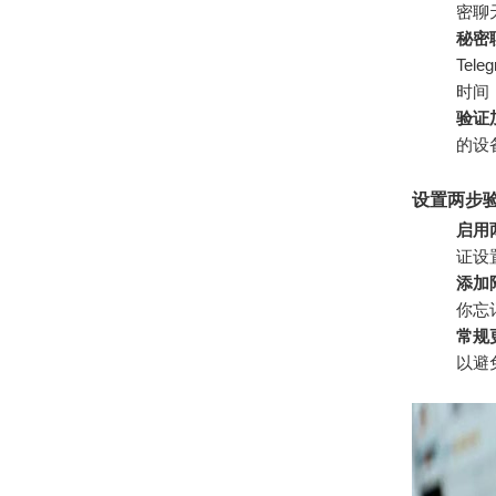
密聊
秘密
Te
时间
验证
的设
设置两步
启用
证设
添加
你忘
常规
以避