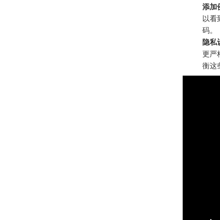
添加
以看
码。
隐私
更严
衡这