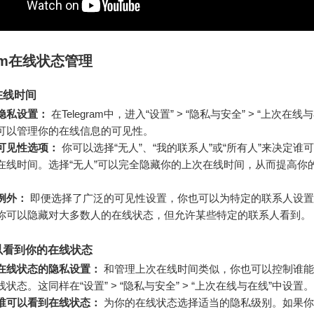
ram在线状态管理
在线时间
隐私设置：
在Telegram中，进入“设置” > “隐私与安全” > “上次在线
可以管理你的在线信息的可见性。
可见性选项：
你可以选择“无人”、“我的联系人”或“所有人”来决定谁
在线时间。选择“无人”可以完全隐藏你的上次在线时间，从而提高你
例外：
即便选择了广泛的可见性设置，你也可以为特定的联系人设置
你可以隐藏对大多数人的在线状态，但允许某些特定的联系人看到。
以看到你的在线状态
在线状态的隐私设置：
和管理上次在线时间类似，你也可以控制谁能
线状态。这同样在“设置” > “隐私与安全” > “上次在线与在线”中设置。
谁可以看到在线状态：
为你的在线状态选择适当的隐私级别。如果你