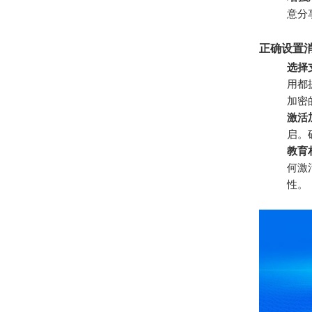
意分
正确设置
选择
用都
加密
激活
启。
教育
何激
性。