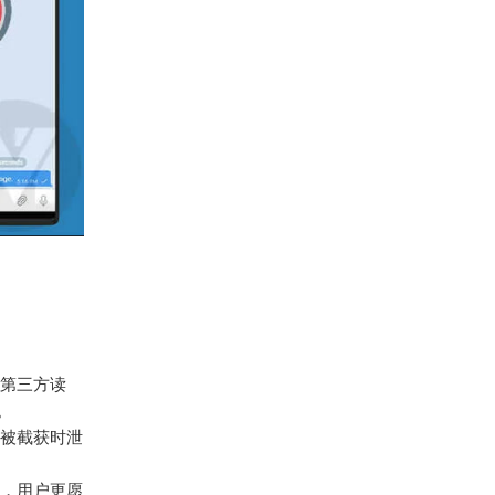
第三方读
。
被截获时泄
，用户更愿