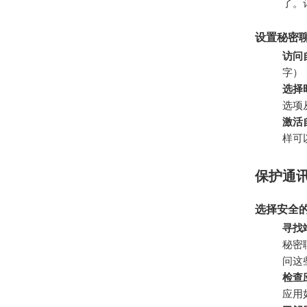
了。
设置秘密
访问
字）
选择
选项
激活
样可
保护通
选择安全
寻找
秘密
问这
检查
应用