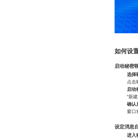
如何设置
启动秘密
选择
点击
启动
“新
确认
窗口
设定消息
进入