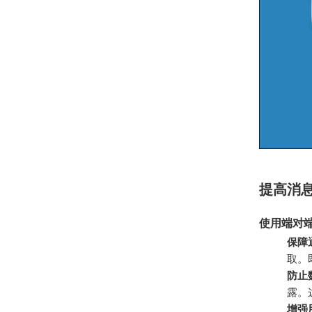
提高消
使用端对
保障
取。
防止
露。
增强