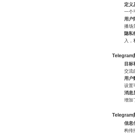
定义
一个
用户
播场
隐私
入，
Telegr
目标
交流
用户
设置
消息
增加
Telegr
信息
构传