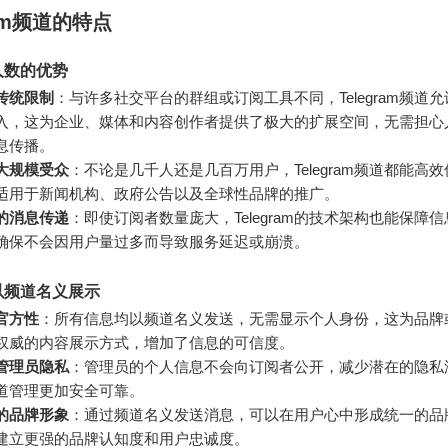
ram频道的特点
人数的优势
传统限制
：与许多社交平台的群组或订阅工具不同，Telegram频道
入，这为企业、媒体和内容创作者提供了极大的扩展空间，无需担心
息传播。
大规模受众
：不论是几千人还是几百万用户，Telegram频道都能高
适用于新闻机构、政府公告以及全球性品牌的推广。
的消息传递
：即使订阅者数量庞大，Telegram的技术架构也能保障
确保不会因用户量过多而导致服务延迟或崩溃。
以频道名义展示
官方性
：所有信息均以频道名义发送，无需显示个人身份，这为品牌
权威的内容展示方式，增加了信息的可信度。
管理员隐私
：管理员的个人信息不会向订阅者公开，减少潜在的隐私
道管理更加安全可靠。
的品牌形象
：通过频道名义发送消息，可以在用户心中形成统一的品
建立更强的品牌认知度和用户忠诚度。