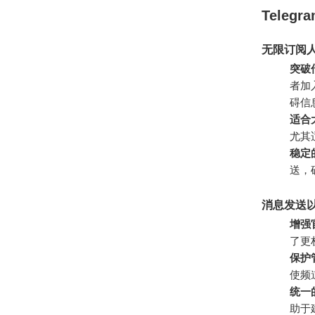
Teleg
无限订阅
突破
者加
碍信
适合
尤其
稳定
送，
消息发送
增强
了更
保护
使频
统一
助于