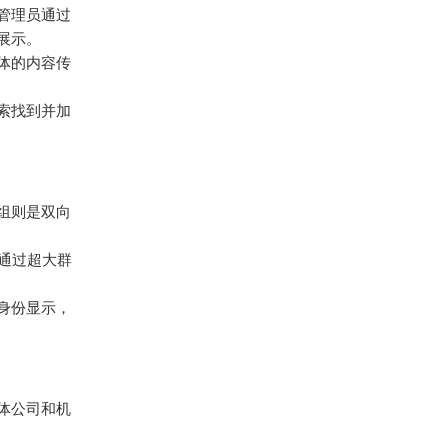
许管理员通过
展示。
体的内容传
索找到并加
组则是双向
通过超大群
身份显示，
体公司和机