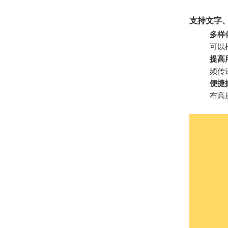
支持文字
多样
可以
提高
频传
便捷
布高