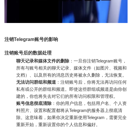
注销Telegram账号的影响
注销账号后的数据处理
聊天记录和媒体文件的删除
：一旦你注销Telegram账号，
所有与账号相关的聊天记录、媒体文件（如图片、视频和
文档）、以及所有的消息历史将被永久删除，无法恢复。
无法访问群组和频道
：注销账号后，你将无法再访问任何
私有或公开的群组和频道。即使这些群组或频道是由你创
建的，你也将失去对它们的所有访问权限和管理权。
账号信息彻底清除
：你的用户信息，包括用户名、个人资
料照片、设置和配置都将从Telegram的服务器上彻底清
除。这意味着，如果你决定重新使用Telegram，需要完全
重新开始，重新设置你的个人信息和偏好。