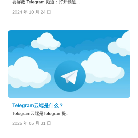
要屏蔽 Telegram 频道：打开频道...
2024 年 10 月 24 日
Telegram云端是什么？
Telegram云端是Telegram提...
2025 年 05 月 31 日