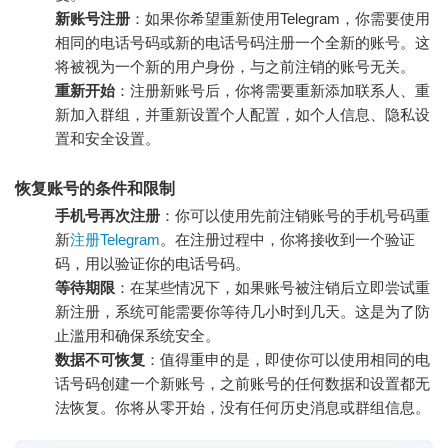
新账号注册
：如果你希望重新使用Telegram，你需要使用
相同的电话号码或新的电话号码注册一个全新的账号。这
将被视为一个新的用户身份，与之前注销的账号无关。
重新开始
：注册新账号后，你将需要重新添加联系人、重
新加入群组，并重新设置个人配置，如个人信息、隐私设
置和安全设置。
恢复账号的条件和限制
手机号再次注册
：你可以使用先前注销账号的手机号码重
新
注册Telegram
。在注册过程中，你将接收到一个验证
码，用以验证你的电话号码。
等待期限
：在某些情况下，如果账号被注销后立即尝试重
新注册，系统可能需要你等待几小时到几天。这是为了防
止滥用和确保系统安全。
数据不可恢复
：值得重申的是，即使你可以使用相同的电
话号码创建一个新账号，之前账号的任何数据和设置都无
法恢复。你将从零开始，没有任何历史消息或群组信息。