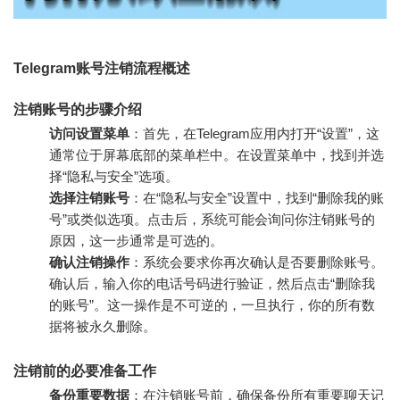
Telegram账号注销流程概述
注销账号的步骤介绍
访问设置菜单
：首先，在Telegram应用内打开“设置”，这
通常位于屏幕底部的菜单栏中。在设置菜单中，找到并选
择“隐私与安全”选项。
选择注销账号
：在“隐私与安全”设置中，找到“删除我的账
号”或类似选项。点击后，系统可能会询问你注销账号的
原因，这一步通常是可选的。
确认注销操作
：系统会要求你再次确认是否要删除账号。
确认后，输入你的电话号码进行验证，然后点击“删除我
的账号”。这一操作是不可逆的，一旦执行，你的所有数
据将被永久删除。
注销前的必要准备工作
备份重要数据
：在注销账号前，确保备份所有重要聊天记