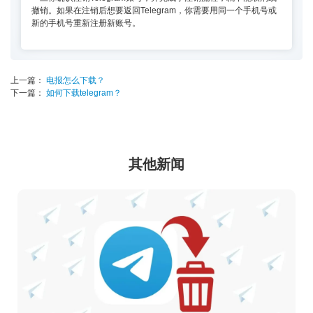
撤销。如果在注销后想要返回Telegram，你需要用同一个手机号或
新的手机号重新注册新账号。
上一篇：
电报怎么下载？
下一篇：
如何下载telegram？
其他新闻