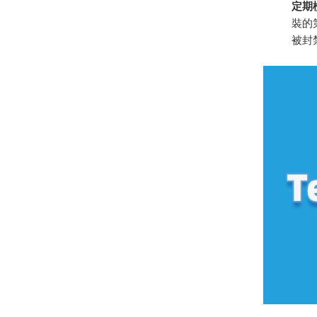
定期
裝的
被封