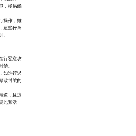
內容，極易觸
行操作，雖
下，這些行為
則。
進行惡意攻
被封禁。
定，如進行過
導致封號的
或頻道，且這
支援此類活