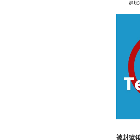
群規
被封號