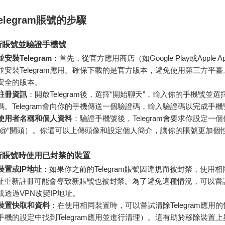
elegram賬號的步驟
新賬號並驗證手機號
安裝Telegram
：首先，從官方應用商店（如Google Play或Apple App
並安裝Telegram應用。確保下載的是官方版本，避免使用第三方平
安全的版本。
註冊資訊
：開啟Telegram後，選擇“開始聊天”，輸入你的手機號並選
碼。Telegram會向你的手機傳送一個驗證碼，輸入驗證碼以完成手
使用者名稱和個人資料
：驗證手機號後，Telegram會要求你設定一
“@”開頭）。你還可以上傳頭像和設定個人簡介，讓你的賬號更加個
新賬號時使用已封禁的裝置
裝置或IP地址
：如果你之前的Telegram賬號因違規而被封禁，使用
地址重新註冊可能會導致新賬號也被封禁。為了避免這種情況，可以嘗
或透過VPN改變IP地址。
裝置快取和資料
：在使用相同裝置時，可以嘗試清除Telegram應用
手機的設定中找到Telegram應用並進行清理）。這有助於移除裝置