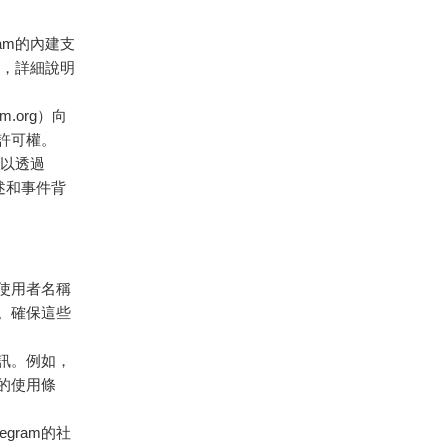
am的內建支
”，詳細說明
am.org
）向
許可權。
可以透過
描述和事件背
號使用者名稱
。確保這些
訊。例如，
m的使用條
gram的社