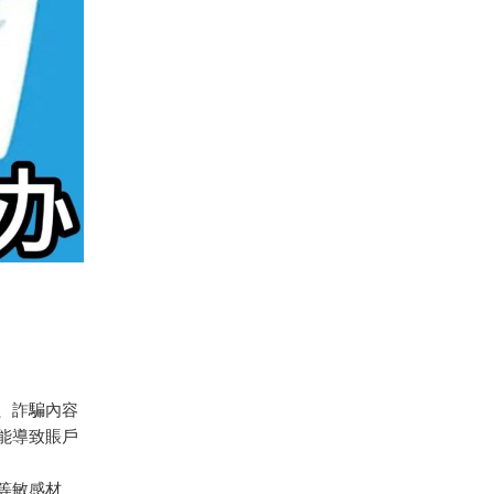
、詐騙內容
可能導致賬戶
等敏感材