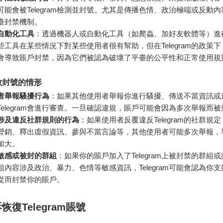
可能會被Telegram檢測並封號。尤其是傳播色情、政治極端或反動
臺封禁機制。
自動化工具
：透過機器人或自動化工具（如爬蟲、加好友軟體等）進
些工具在某些情況下對某些使用者很有幫助，但在Telegram的政策
會導致賬戶封禁，因為它們被認為破壞了平臺的公平性和正常使用規
致封號的情形
者舉報騷擾行為
：如果其他使用者舉報你進行騷擾、傳送不當資訊或
Telegram會進行審查。一旦確認違規，賬戶可能會因為多次舉報而
涉及違反社群規則的行為
：如果使用者反覆違反Telegram的社群規
營銷、釋出虛假資訊、參與不當言論等，其他使用者可能多次舉報，
加大。
敏感或被封的群組
：如果你的賬戶加入了Telegram上被封禁的群組
組內容涉及政治、暴力、色情等敏感資訊，Telegram可能會認為你
從而封禁你的賬戶。
恢復Telegram賬號