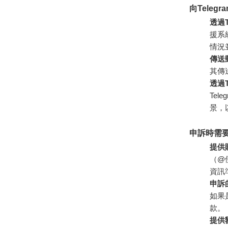
向Teleg
透過T
援系
情況
傳送
其傳
透過T
Te
景，
申訴時需
提供
（@
資訊
申訴
如果
款。
提供