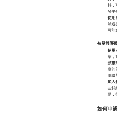
料，
發平
使用
然這
可能
被舉報導
使用
擊，
頻繁
度的
風險
加入
些群
動，
如何申訴