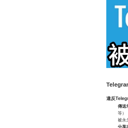
Teleg
違反Tele
傳送
等）
被永
分享