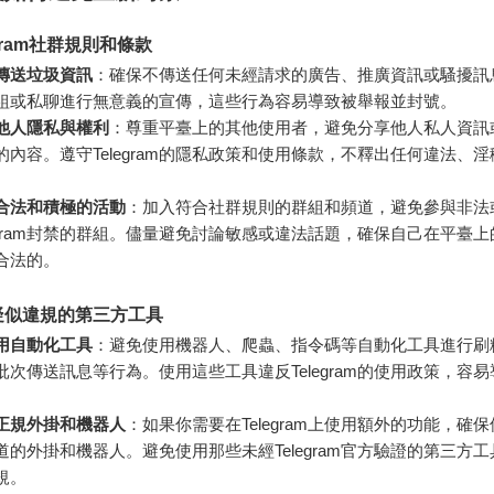
gram社群規則和條款
傳送垃圾資訊
：確保不傳送任何未經請求的廣告、推廣資訊或騷擾訊
組或私聊進行無意義的宣傳，這些行為容易導致被舉報並封號。
他人隱私與權利
：尊重平臺上的其他使用者，避免分享他人私人資訊
的內容。遵守Telegram的隱私政策和使用條款，不釋出任何違法、
合法和積極的活動
：加入符合社群規則的群組和頻道，避免參與非法
legram封禁的群組。儘量避免討論敏感或違法話題，確保自己在平臺
合法的。
疑似違規的第三方工具
用自動化工具
：避免使用機器人、爬蟲、指令碼等自動化工具進行刷
批次傳送訊息等行為。使用這些工具違反Telegram的使用政策，容
。
正規外掛和機器人
：如果你需要在Telegram上使用額外的功能，確
道的外掛和機器人。避免使用那些未經Telegram官方驗證的第三方
規。