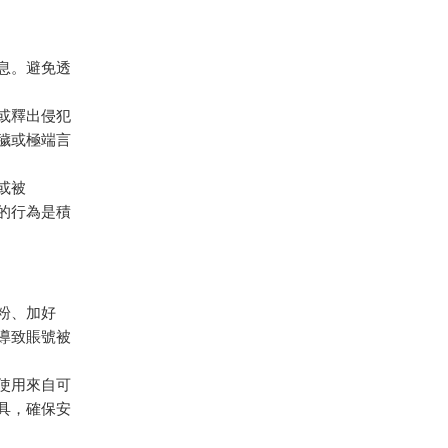
息。避免透
或釋出侵犯
淫穢或極端言
或被
上的行為是積
粉、加好
易導致賬號被
保使用來自可
工具，確保安