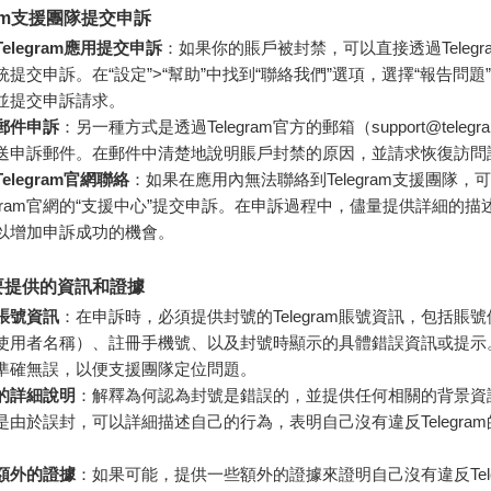
ram支援團隊提交申訴
elegram應用提交申訴
：如果你的賬戶被封禁，可以直接透過Telegr
統提交申訴。在“設定”>“幫助”中找到“聯絡我們”選項，選擇“報告問題
並提交申訴請求。
郵件申訴
：另一種方式是透過Telegram官方的郵箱（
support@telegr
送申訴郵件。在郵件中清楚地說明賬戶封禁的原因，並請求恢復訪問
elegram官網聯絡
：如果在應用內無法聯絡到Telegram支援團隊，
legram官網的“支援中心”提交申訴。在申訴過程中，儘量提供詳細的
以增加申訴成功的機會。
要提供的資訊和證據
賬號資訊
：在申訴時，必須提供封號的Telegram賬號資訊，包括賬
使用者名稱）、註冊手機號、以及封號時顯示的具體錯誤資訊或提示
準確無誤，以便支援團隊定位問題。
的詳細說明
：解釋為何認為封號是錯誤的，並提供任何相關的背景資
是由於誤封，可以詳細描述自己的行為，表明自己沒有違反Telegra
額外的證據
：如果可能，提供一些額外的證據來證明自己沒有違反Tele