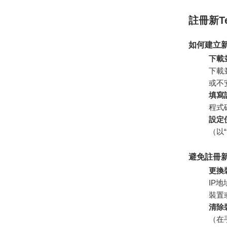
註冊新T
如何建立
下載並
下載
或不
填寫
程式
設定
（以
避免註冊
更換
IP
裝置
清除
（在