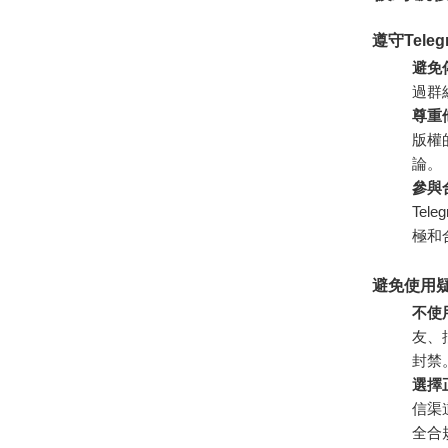
遵守Tele
避免
過群
尊重
版權
論。
參與
Te
極和
避免使用
不使
友、
封禁
選擇
信渠
全合