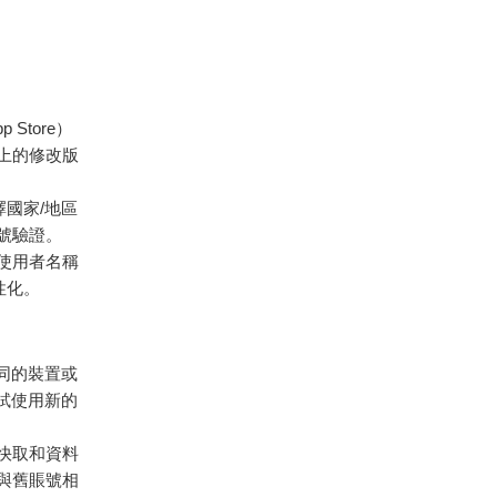
 Store）
臺上的修改版
擇國家/地區
機號驗證。
個使用者名稱
性化。
相同的裝置或
試使用新的
的快取和資料
上與舊賬號相