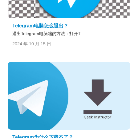
Telegram电脑怎么退出？
退出Telegram电脑端的方法：打开T...
2024 年 10 月 15 日
Telegram为什么下载不了？