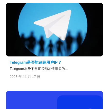
Telegram是否能追踪用户IP？
Telegram本身不會直接顯示使用者的...
2025 年 11 月 17 日