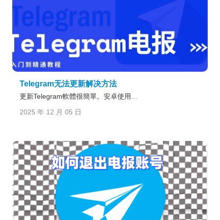
Telegram无法更新解决方法
更新Telegram軟體很簡單。安卓使用...
2025 年 12 月 05 日