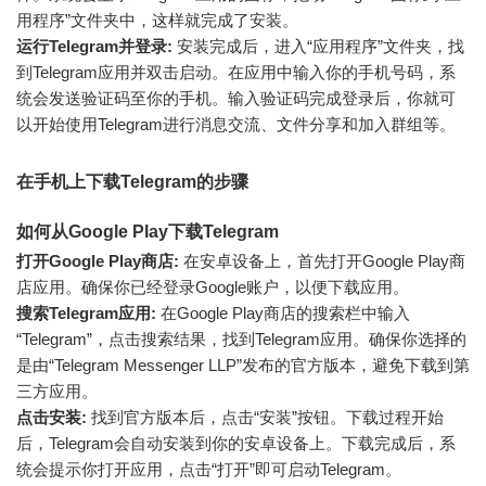
用程序”文件夹中，这样就完成了安装。
运行Telegram并登录:
安装完成后，进入“应用程序”文件夹，找
到Telegram应用并双击启动。在应用中输入你的手机号码，系
统会发送验证码至你的手机。输入验证码完成登录后，你就可
以开始使用Telegram进行消息交流、文件分享和加入群组等。
在手机上下载Telegram的步骤
如何从Google Play下载Telegram
打开Google Play商店:
在安卓设备上，首先打开Google Play商
店应用。确保你已经登录Google账户，以便下载应用。
搜索Telegram应用:
在Google Play商店的搜索栏中输入
“Telegram”，点击搜索结果，找到Telegram应用。确保你选择的
是由“Telegram Messenger LLP”发布的官方版本，避免下载到第
三方应用。
点击安装:
找到官方版本后，点击“安装”按钮。下载过程开始
后，Telegram会自动安装到你的安卓设备上。下载完成后，系
统会提示你打开应用，点击“打开”即可启动Telegram。