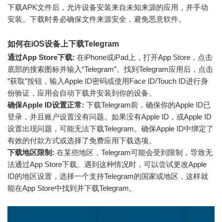
下载APK文件后，允许设备安装来自未知来源的应用，并手动
安装。下载时务必确保文件来源安全，避免恶意软件。
如何在iOS设备上下载Telegram
通过App Store下载:
在iPhone或iPad上，打开App Store，点击
底部的搜索图标并输入“Telegram”。找到Telegram应用后，点击
“获取”按钮，输入Apple ID密码或使用Face ID/Touch ID进行身
份验证，应用会自动下载并安装到你的设备。
确保Apple ID设置正常:
下载Telegram前，确保你的Apple ID已
登录，并且账户设置没有问题。如果没有Apple ID，或Apple ID
设置出现问题，可能无法下载Telegram。确保Apple ID中绑定了
有效的付款方式或选择了免费应用下载选项。
下载地区限制:
在某些地区，Telegram可能会受到限制，导致无
法通过App Store下载。遇到这种情况时，可以尝试更改Apple
ID的地区设置，选择一个支持Telegram的国家或地区，这样就
能在App Store中找到并下载Telegram。