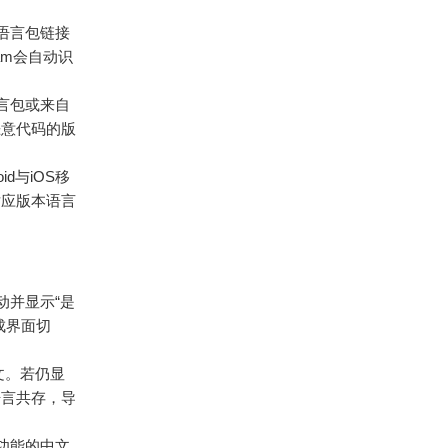
方语言包链接
gram会自动识
语言包或来自
恶意代码的版
id与iOS移
对应版本语言
动并显示“是
成界面切
文。若仍显
语言共存，导
功能的中文