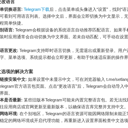
更改语言
单切换语言:
Telegram下载
后，点击菜单或头像进入“设置”，找到“语
可看到可用语言列表。选择中文后，界面会立即切换为中文显示，
程简单快捷。
别语言:
Telegram会根据设备的系统语言自动推荐匹配语言。如果
装时应用通常会自动切换为中文界面。若未自动匹配，可手动在设
语言更改:
Telegram支持即时语言切换，无需退出或重新登录。用
字、菜单选项、系统提示都会立即更新，有助于快速适应新的操作
文选项的解决方案
链接安装中文:
如果设置中未显示中文，可在浏览器输入 t.me/setlangua
问Telegram官方语言包页面。点击“更改语言”后，Telegram会自动导
界面。
本是否最新:
某些旧版本Telegram可能未内置完整语言包。若无法
往应用商店或官网更新至最新版本，以确保语言库完整并支持中文
网络环境:
在个别地区，Telegram的语言资源可能因网络限制未能
稳定的网络环境或开启代理功能，再重新进入设置界面检查中文选