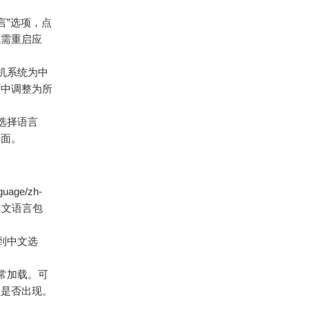
言”选项，点
无需重启应
手机系统为中
置中调整为所
户选择语言
界面。
ge/zh-
入中文语言包
找到中文选
。
正常加载。可
项是否出现。