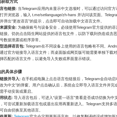
包获取方式
言包链接:
当Telegram应用内未显示中文选项时，可以通过访问官
浏览器，输入 t.me/setlanguage/zh-hans 并访问该页面。Tele
并弹出“更改语言”的提示，点击即可自动加载中文语言文件。
来源安全:
为确保账号与设备安全，必须使用Telegram官方提供的
链接。切勿点击陌生网站提供的语言包文件，以防下载到伪造或含
号数据泄露或程序异常。
型选择语言包:
Telegram在不同设备上使用的语言包略有不同。Andro
通过官方链接导入语言文件；而桌面版或网页版可能需要单独下载
择匹配的语言文件，以避免导入失败或界面显示错误。
包的具体步骤
链接并导入:
在手机或电脑上点击语言包链接后，Telegram会自动启
改为中文”的弹窗。用户点击确认后，系统会立即导入语言文件并完
需手动安装或重启。
用状态:
导入语言包后，可进入“设置—语言”查看是否成功切换为中
，可尝试重新加载语言包或退出应用再重新进入。Telegram支持多
可自由切换至其他语言。
件更新:
Telegram
官方会定期更新语言包，以修复翻译错误或增加新