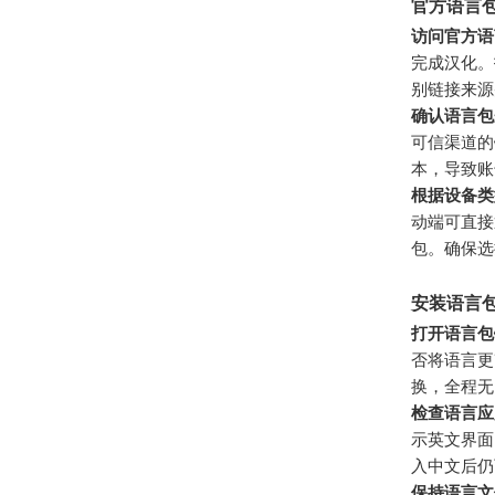
官方语言
访问官方语
完成汉化。打开
别链接来源
确认语言包
可信渠道的
本，导致账
根据设备类
动端可直接
包。确保选
安装语言
打开语言包
否将语言更
换，全程无
检查语言应
示英文界面
入中文后仍
保持语言文