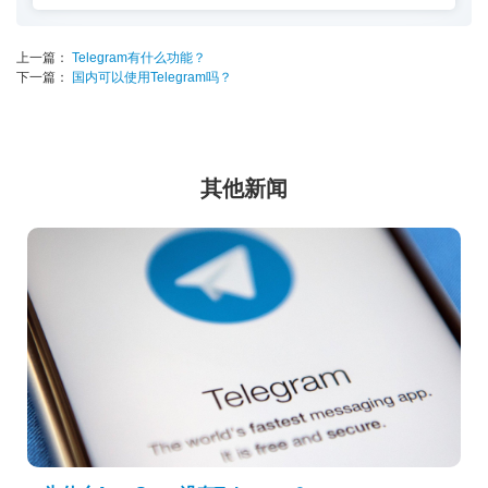
上一篇：
Telegram有什么功能？
下一篇：
国内可以使用Telegram吗？
其他新闻