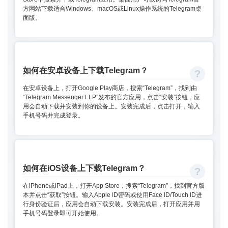
方网站下载适合Windows、macOS或Linux操作系统的Telegram桌
面版。
如何在安卓设备上下载Telegram？
在安卓设备上，打开Google Play商店，搜索“Telegram”，找到由
“Telegram Messenger LLP”发布的官方应用，点击“安装”按钮，应
用会自动下载并安装到你的设备上。安装完成后，点击打开，输入
手机号码并完成登录。
如何在iOS设备上下载Telegram？
在iPhone或iPad上，打开App Store，搜索“Telegram”，找到官方版
本并点击“获取”按钮。输入Apple ID密码或使用Face ID/Touch ID进
行身份验证后，应用会自动下载安装。安装完成后，打开应用并用
手机号码登录即可开始使用。