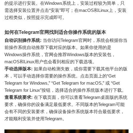
的提示进行安装。在Windows系统上，安装过程较为简单，只
需选择安装位置并点击“安装”即可；在macOS和Linux上，安装
过程类似，按照提示完成即可。
如何在Telegram官网找到适合你操作系统的版本
自动识别操作系统:
当你访问Telegram官网时，系统会根据你当
前操作系统自动推荐下载对应的版本。如果你使用的是
Windows操作系统，官网会推荐Windows版本的安装包，
macOS和Linux用户也会看到相应的下载选项。
手动选择版本:
如果自动检测失败，或你需要下载其他平台的版
本，可以手动选择你需要的操作系统。点击页面上的“Get
Telegram for Windows,” “Get Telegram for macOS,” 或 “Get
Telegram for Linux”按钮，选择适合的操作系统版本进行下载。
查看系统要求:
在下载页面，你可以查看Telegram桌面版的系统
要求，确保你的设备满足最低要求。不同版本的Telegram可能
会有不同的安装要求，确保设备操作系统版本符合最低要求，
才能顺利安装并使用Telegram。