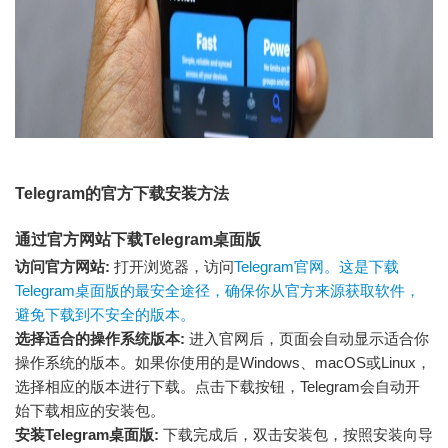
Telegram的官方下载安装方法
通过官方网站下载Telegram桌面版
访问官方网站:
打开浏览器，访问
Telegram官网
。这是下载
Telegram桌面版的最安全途径，确保你从官方来源获取软件，
避免下载到不安全的版本。
选择适合的操作系统版本:
进入官网后，页面会自动显示适合你
操作系统的版本。如果你使用的是Windows、macOS或Linux，
选择相应的版本进行下载。点击下载按钮，Telegram会自动开
始下载相应的安装包。
安装Telegram桌面版:
下载完成后，双击安装包，按照安装向导