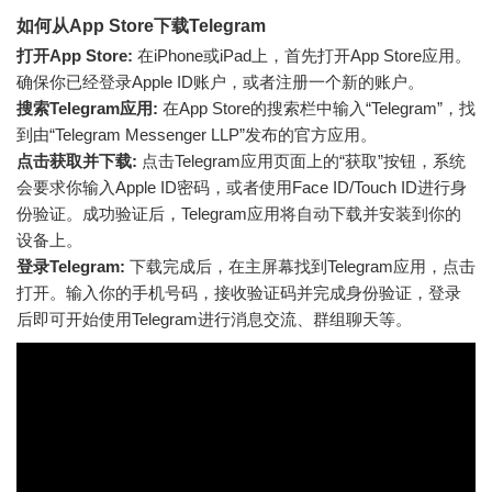
如何从App Store下载Telegram
打开App Store:
在iPhone或iPad上，首先打开App Store应用。
确保你已经登录Apple ID账户，或者注册一个新的账户。
搜索Telegram应用:
在App Store的搜索栏中输入“Telegram”，找
到由“Telegram Messenger LLP”发布的官方应用。
点击获取并下载:
点击Telegram应用页面上的“获取”按钮，系统
会要求你输入Apple ID密码，或者使用Face ID/Touch ID进行身
份验证。成功验证后，Telegram应用将自动下载并安装到你的
设备上。
登录Telegram:
下载完成后，在主屏幕找到Telegram应用，点击
打开。输入你的手机号码，接收验证码并完成身份验证，登录
后即可开始使用Telegram进行消息交流、群组聊天等。