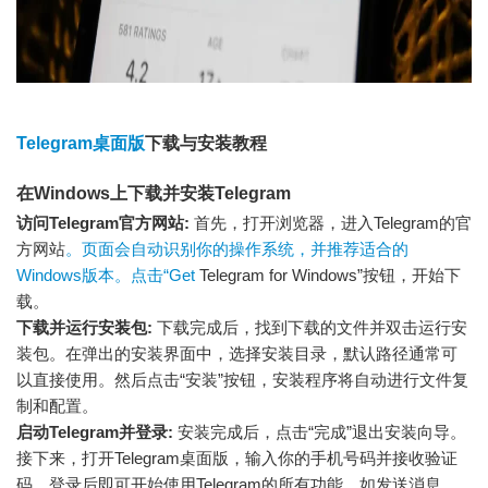
Telegram桌面版
下载与安装教程
在Windows上下载并安装Telegram
访问Telegram官方网站:
首先，打开浏览器，进入Telegram的官
方网站
。页面会自动识别你的操作系统，并推荐适合的
Windows版本。点击“Get
Telegram for Windows”按钮，开始下
载。
下载并运行安装包:
下载完成后，找到下载的文件并双击运行安
装包。在弹出的安装界面中，选择安装目录，默认路径通常可
以直接使用。然后点击“安装”按钮，安装程序将自动进行文件复
制和配置。
启动Telegram并登录:
安装完成后，点击“完成”退出安装向导。
接下来，打开Telegram桌面版，输入你的手机号码并接收验证
码，登录后即可开始使用Telegram的所有功能，如发送消息、