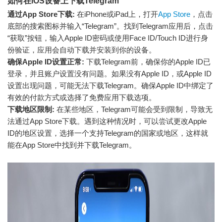
如何在iOS设备上下载Telegram
通过App Store下载:
在iPhone或iPad上，打开
App Store
，点击
底部的搜索图标并输入“Telegram”。找到Telegram应用后，点击
“获取”按钮，输入Apple ID密码或使用Face ID/Touch ID进行身
份验证，应用会自动下载并安装到你的设备。
确保Apple ID设置正常:
下载Telegram前，确保你的Apple ID已
登录，并且账户设置没有问题。如果没有Apple ID，或Apple ID
设置出现问题，可能无法下载Telegram。确保Apple ID中绑定了
有效的付款方式或选择了免费应用下载选项。
下载地区限制:
在某些地区，Telegram可能会受到限制，导致无
法通过App Store下载。遇到这种情况时，可以尝试更改Apple
ID的地区设置，选择一个支持Telegram的国家或地区，这样就
能在App Store中找到并下载Telegram。