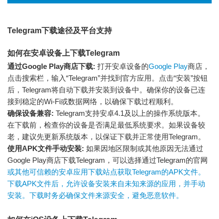
Telegram下载途径及平台支持
如何在安卓设备上下载Telegram
通过Google Play商店下载:
打开安卓设备的
Google Play
商店，
点击搜索栏，输入“Telegram”并找到官方应用。点击“安装”按钮
后，Telegram将自动下载并安装到设备中。确保你的设备已连
接到稳定的Wi-Fi或数据网络，以确保下载过程顺利。
确保设备兼容:
Telegram支持安卓4.1及以上的操作系统版本。
在下载前，检查你的设备是否满足最低系统要求。如果设备较
老，建议先更新系统版本，以保证下载并正常使用Telegram。
使用APK文件手动安装:
如果因地区限制或其他原因无法通过
Google Play商店下载Telegram，可以选择通过Telegram的官网
或其他可信赖的安卓应用下载站点获取Telegram的APK文件。
下载APK文件后，允许设备安装来自未知来源的应用，并手动
安装。下载时务必确保文件来源安全，避免恶意软件。