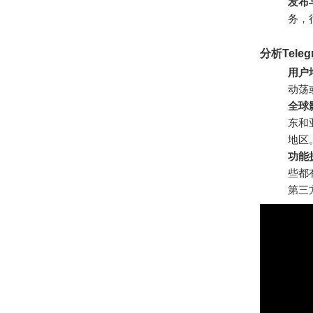
发布
务，
分析Tele
用户
动荡
全球
东和
地区
功能
些都
第三