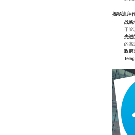
揭秘迪拜
战略
于管
先进
的高
政府
Te