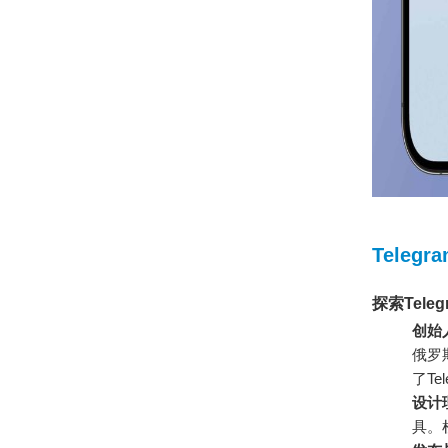
Teleg
探索Tele
创始
俄罗
了T
设计
具。