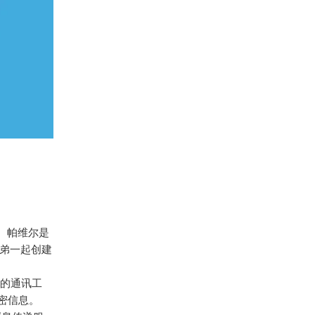
立。帕维尔是
兄弟一起创建
控的通讯工
加密信息。