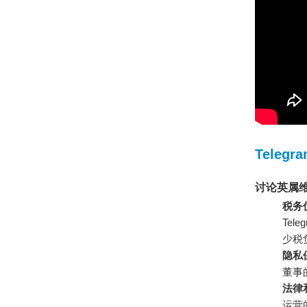
Telegr
讨论英属
税务
Te
少税
隐私
董事
法律
运营