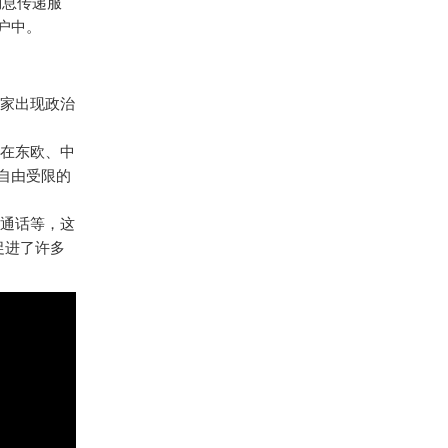
消息传递服
户中。
国家出现政治
是在东欧、中
自由受限的
频通话等，这
促进了许多