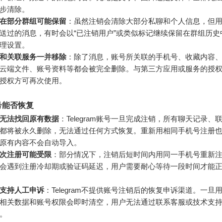
步清除。
在部分群组可能保留
：虽然注销会清除大部分私聊和个人信息，但
送过的消息，有时会以“已注销用户”或类似标记继续保留在群组历史
理设置。
和关联服务一并移除
：除了消息，账号所关联的手机号、收藏内容
云端文件、账号资料等都会被完全删除。与第三方应用或服务的授
授权方可再次使用。
号能否恢复
无法找回原有数据
：Telegram账号一旦完成注销，所有聊天记录、
都将被永久删除，无法通过任何方式恢复。重新用相同手机号注册
原有内容不会自动导入。
次注册可能受限
：部分情况下，注销后短时间内用同一手机号重新注册Te
会遇到注册冷却期或验证码延迟，用户需要耐心等待一段时间才能
支持人工申诉
：Telegram不提供账号注销后的恢复申诉渠道。一旦
相关数据和账号权限会即时清空，用户无法通过联系客服或技术支
。