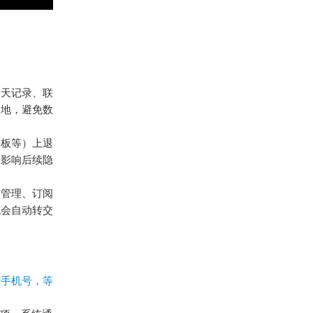
聊天记录、联
本地，避免数
平板等）上退
息影响后续隐
道管理、订阅
也会自动转交
册手机号，等