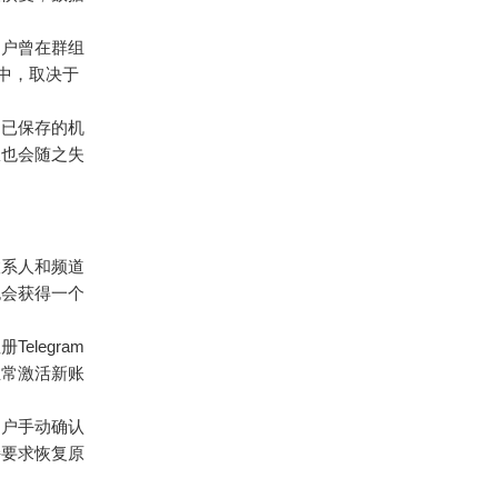
用户曾在群组
中，取决于
、已保存的机
权也会随之失
联系人和频道
也会获得一个
legram
正常激活新账
用户手动确认
持要求恢复原