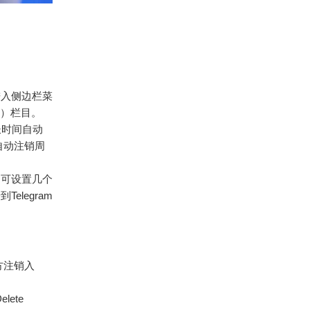
进入侧边栏菜
ty）栏目。
长时间自动
置自动注销周
户可设置几个
legram
方注销入
ete