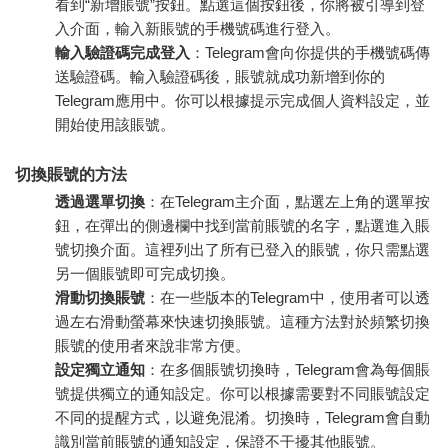
看到“新增賬號”按鈕。點選這個按鈕後，你將被引導到登
入介面，輸入新賬號的手機號碼進行登入。
輸入驗證碼完成登入
：Telegram會向你提供的手機號碼傳
送驗證碼。輸入驗證碼後，賬號就成功新增到你的
Telegram應用中。你可以根據提示完成個人資料設定，並
開始使用該賬號。
切換賬號的方法
透過選單切換
：在Telegram主介面，點選左上角的選單按
鈕，在彈出的側邊欄中找到當前賬號的名字，點選進入賬
號切換介面。這裡列出了所有已登入的賬號，你只需點選
另一個賬號即可完成切換。
滑動切換賬號
：在一些版本的Telegram中，使用者可以透
過左右滑動螢幕來快速切換賬號。這種方法對於頻繁切換
賬號的使用者來說非常方便。
設定獨立通知
：在多個賬號切換時，Telegram會為每個賬
號提供獨立的通知設定。你可以根據需要對不同賬號設定
不同的提醒方式，以避免混淆。切換時，Telegram會自動
識別當前賬號的通知設定，保證不干擾其他賬號。