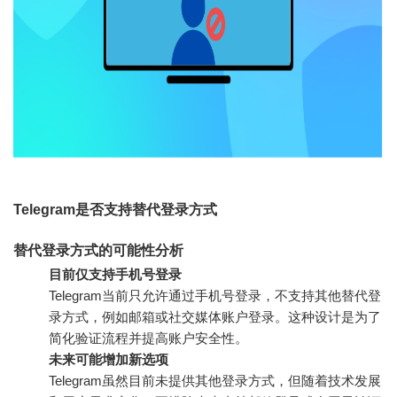
Telegram是否支持替代登录方式
替代登录方式的可能性分析
目前仅支持手机号登录
Telegram当前只允许通过手机号登录，不支持其他替代登
录方式，例如邮箱或社交媒体账户登录。这种设计是为了
简化验证流程并提高账户安全性。
未来可能增加新选项
Telegram虽然目前未提供其他登录方式，但随着技术发展