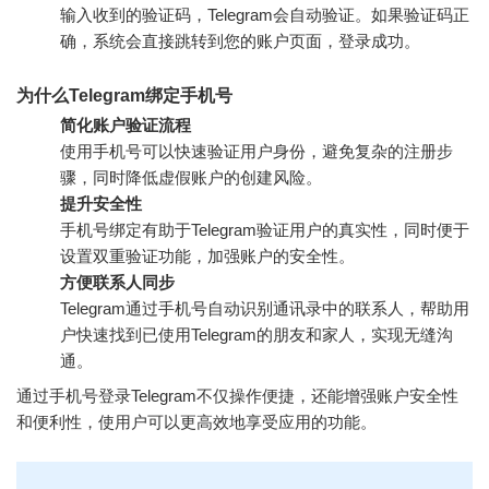
输入收到的验证码，Telegram会自动验证。如果验证码正
确，系统会直接跳转到您的账户页面，登录成功。
为什么Telegram绑定手机号
简化账户验证流程
使用手机号可以快速验证用户身份，避免复杂的注册步
骤，同时降低虚假账户的创建风险。
提升安全性
手机号绑定有助于Telegram验证用户的真实性，同时便于
设置双重验证功能，加强账户的安全性。
方便联系人同步
Telegram通过手机号自动识别通讯录中的联系人，帮助用
户快速找到已使用Telegram的朋友和家人，实现无缝沟
通。
通过手机号登录Telegram不仅操作便捷，还能增强账户安全性
和便利性，使用户可以更高效地享受应用的功能。