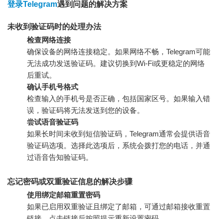
登录Telegram
遇到问题的解决方案
未收到验证码时的处理办法
检查网络连接
确保设备的网络连接稳定。如果网络不畅，Telegram可能
无法成功发送验证码。建议切换到Wi-Fi或更稳定的网络
后重试。
确认手机号格式
检查输入的手机号是否正确，包括国家区号。如果输入错
误，验证码将无法发送到您的设备。
尝试语音验证码
如果长时间未收到短信验证码，Telegram通常会提供语音
验证码选项。选择此选项后，系统会拨打您的电话，并通
过语音告知验证码。
忘记密码或双重验证信息的解决步骤
使用绑定邮箱重置密码
如果已启用双重验证且绑定了邮箱，可通过邮箱接收重置
链接。点击链接后按照提示重新设置密码。