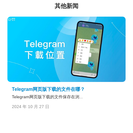
其他新闻
Telegram网页版下载的文件在哪？
Telegram网页版下载的文件保存在浏...
2024 年 10 月 27 日