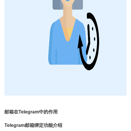
邮箱在Telegram中的作用
Telegram邮箱绑定功能介绍