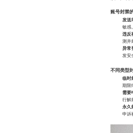
账号封禁
发送
敏感
违反
测并
异常
发安
不同类型
临时
期限
需要
行解
永久
申诉