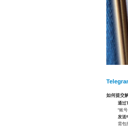
Teleg
如何提交
通过T
“账
发送
需包