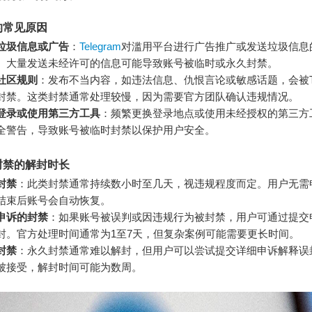
的常见原因
垃圾信息或广告
：
Telegram
对滥用平台进行广告推广或发送垃圾信息
。大量发送未经许可的信息可能导致账号被临时或永久封禁。
社区规则
：发布不当内容，如违法信息、仇恨言论或敏感话题，会被Tel
封禁。这类封禁通常处理较慢，因为需要官方团队确认违规情况。
登录或使用第三方工具
：频繁更换登录地点或使用未经授权的第三方
全警告，导致账号被临时封禁以保护用户安全。
封禁的解封时长
封禁
：此类封禁通常持续数小时至几天，视违规程度而定。用户无需
结束后账号会自动恢复。
申诉的封禁
：如果账号被误判或因违规行为被封禁，用户可通过提交
封。官方处理时间通常为1至7天，但复杂案例可能需要更长时间。
封禁
：永久封禁通常难以解封，但用户可以尝试提交详细申诉解释误
被接受，解封时间可能为数周。